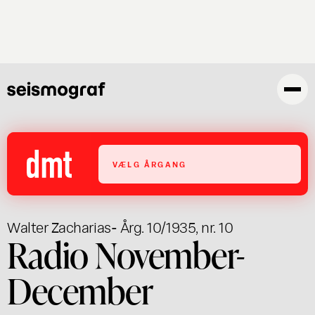
Gå
til
hovedindhold
VÆLG ÅRGANG
Walter Zacharias
- Årg. 10/1935, nr. 10
Radio November-
December