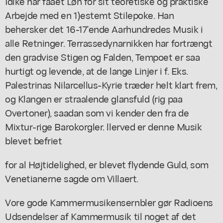
Idike har faaet Løn for sit teoretiske og praktiske
Arbejde med en 1)estemt Stilepoke. Han
behersker det 16-17'ende Aarhundredes Musik i
alle Retninger. Terrassedynarnikken har fortrængt
den gradvise Stigen og Falden, Tempoet er saa
hurtigt og levende, at de lange Linjer i f. Eks.
Palestrinas Nilarcellus-Kyrie træder helt klart frem,
og Klangen er straalende glansfuld (rig paa
Overtoner), saadan som vi kender den fra de
Mixtur-rige Barokorgler. llerved er denne Musik
blevet befriet
for al Højtidelighed, er blevet flydende Guld, som
Venetianerne sagde om Villaert.
Vore gode Kammermusikensernbler gør Radioens
Udsendelser af Kammermusik til noget af det