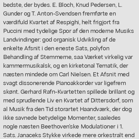
bedste, der bydes. E. Bloch, Knud Pedersen, L.
Gunder og T. Anton-Svendsen fremførte en
værdifuld Kvartet af Respighi, helt frigjort fra
Puccini med tydelige Spor af den moderne Musiks
Landvindinger: god organisk Udvikling af de
enkelte Afsnit i den eneste Sats, polyfon
Behandling af Stemmerne, saa Værket virkelig var
kammermusikalsk, og en kirketonal Tematik, der
næsten mindede om Carl Nielsen. Et Afsnit med
svagt dissonerende Pianoakkorder var ligefrem
skønt. Gerhard Rafn-Kvartetten spillede brillant og
med sprudlende Liv en Kvartet af Dittersdorf, som
al Musik fra den Tid storartet Haandværk, der dog
ikke savnede betydelige Momenter, saaledes
nogle næsten Beethoven'ske Modulationer i 1.
Sats. Janaceks Stykke virkede mere orkestralt end