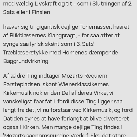
med vældig Livskraft og tit - som i Slutningen af 2.
Sats eller i Finalen
hæver sig til gigantisk dejlige Tonemasser, haaret
af Blikblæsernes Klangpragt, - for saa atter at
synge saa lyrisk skønt som i 3. Sats'
Træblæserstykke med Hornenes dæmpende
Baggrundvirkning.
Af ældre Ting indtager Mozarts Requiern
Førstepladsen, skønt Wienerklassikernes
Kirkemusik nok er den Del af deres Virke, vi
vanskeligst faar fat i, fordi disse Ting ligger saa
langt fra det, vi nu forstaar ved Kirkemusik, og fordi
Datiden synes at have forlangt at blive diverteret
ogsaa i Kirken. Men mange dejlige Ting findes i
'Mozarts sagnomspundne Værk, f. Eks. det store