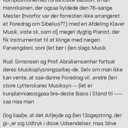
Hannikainen, der ogsaa liyldede den 76-aarige
Mester (hvorfor var der forresten ikke arrangeret
et Foredrag om Sibelius??.) med en Afdeling Klaver
Musik, viste sk, som cl] meget dygtig Pianist, der
fik Instrumentet til at klinge rned niegen
Farverigdoni, soni (let bør i (len slags Musik.
Rud. Simonsen og Prof. Abraliarnsenhar fortsat
deres Musikoplysningsarbej-de. Selv om man ikke
kan vente, at saa-danne Foredrag vil. ,endre (len
store Lytterskares Musiksyn -- (let er
kunplanniæssigpaa bre-deste Basis i Stand til ----
saa niaa man
(log liaal)e, at det Arl)ejde og (len 13cgejstring, der
gi-,,er sig Udtryk i disse Udsendelser, maa. blive