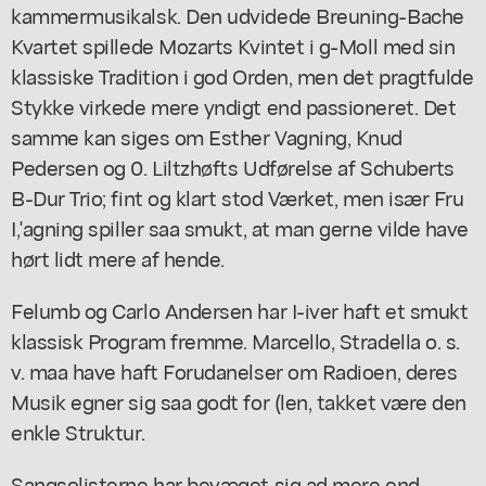
kammermusikalsk. Den udvidede Breuning-Bache
Kvartet spillede Mozarts Kvintet i g-Moll med sin
klassiske Tradition i god Orden, men det pragtfulde
Stykke virkede mere yndigt end passioneret. Det
samme kan siges om Esther Vagning, Knud
Pedersen og 0. Liltzhøfts Udførelse af Schuberts
B-Dur Trio; fint og klart stod Værket, men især Fru
I,'agning spiller saa smukt, at man gerne vilde have
hørt lidt mere af hende.
Felumb og Carlo Andersen har I-iver haft et smukt
klassisk Program fremme. Marcello, Stradella o. s.
v. maa have haft Forudanelser om Radioen, deres
Musik egner sig saa godt for (len, takket være den
enkle Struktur.
Sangsolisterne har bevæget sig ad mere end