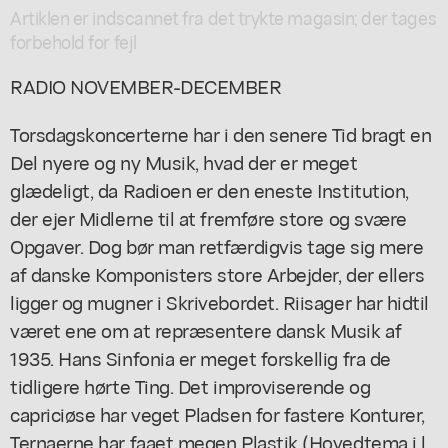
Artiklen er indscannet fra det trykte magasin; der tages
forbehold for fejl
RADIO NOVEMBER-DECEMBER
Torsdagskoncerterne har i den senere Tid bragt en
Del nyere og ny Musik, hvad der er meget
glædeligt, da Radioen er den eneste Institution,
der ejer Midlerne til at fremføre store og svære
Opgaver. Dog bør man retfærdigvis tage sig mere
af danske Komponisters store Arbejder, der ellers
ligger og mugner i Skrivebordet. Riisager har hidtil
været ene om at repræsentere dansk Musik af
1935. Hans Sinfonia er meget forskellig fra de
tidligere hørte Ting. Det improviserende og
capriciøse har veget Pladsen for fastere Konturer,
Ternaerne har faaet megen Plastik (Hovedtema i l.