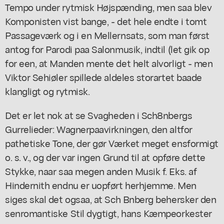
Tempo under rytmisk Højspænding, men saa blev
Komponisten vist bange, - det hele endte i tomt
Passageværk og i en Mellernsats, som man først
antog for Parodi paa Salonmusik, indtil (let gik op
for een, at Manden mente det helt alvorligt - men
Viktor Sehiøler spillede aldeles storartet baade
klangligt og rytmisk.
Det er let nok at se Svagheden i Sch8nbergs
Gurrelieder: Wagnerpaavirkningen, den altfor
pathetiske Tone, der gør Værket meget ensformigt
o. s. v., og der var ingen Grund til at opføre dette
Stykke, naar saa megen anden Musik f. Eks. af
Hindernith endnu er uopført herhjemme. Men
siges skal det ogsaa, at Sch Bnberg behersker den
senromantiske Stil dygtigt, hans Kæmpeorkester