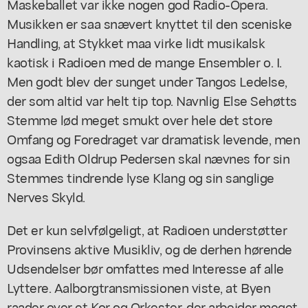
Maskeballet var ikke nogen god Radio-Opera.
Musikken er saa snævert knyttet til den sceniske
Handling, at Stykket maa virke lidt musikalsk
kaotisk i Radioen med de mange Ensembler o. I.
Men godt blev der sunget under Tangos Ledelse,
der som altid var helt tip top. Navnlig Else Sehøtts
Stemme lød meget smukt over hele det store
Omfang og Foredraget var dramatisk levende, men
ogsaa Edith Oldrup Pedersen skal nævnes for sin
Stemmes tindrende lyse Klang og sin sanglige
Nerves Skyld.
Det er kun selvfølgeligt, at Radioen understøtter
Provinsens aktive Musikliv, og de derhen hørende
Udsendelser bør omfattes med Interesse af alle
Lyttere. Aalborgtransmissionen viste, at Byen
raader over et Kor og Orkester, der arbejder meget