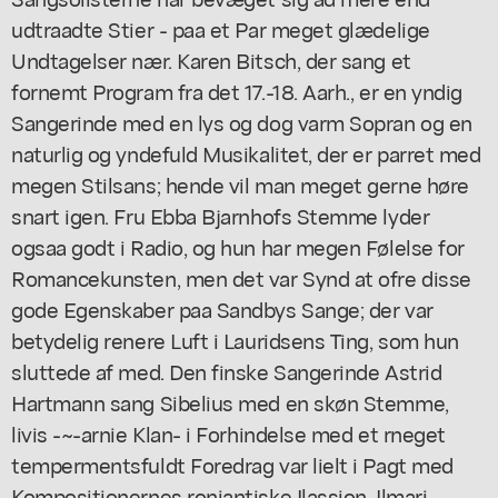
udtraadte Stier - paa et Par meget glædelige
Undtagelser nær. Karen Bitsch, der sang et
fornemt Program fra det 17.-18. Aarh., er en yndig
Sangerinde med en lys og dog varm Sopran og en
naturlig og yndefuld Musikalitet, der er parret med
megen Stilsans; hende vil man meget gerne høre
snart igen. Fru Ebba Bjarnhofs Stemme lyder
ogsaa godt i Radio, og hun har megen Følelse for
Romancekunsten, men det var Synd at ofre disse
gode Egenskaber paa Sandbys Sange; der var
betydelig renere Luft i Lauridsens Ting, som hun
sluttede af med. Den finske Sangerinde Astrid
Hartmann sang Sibelius med en skøn Stemme,
livis -~-arnie Klan- i Forhindelse med et rneget
tempermentsfuldt Foredrag var lielt i Pagt med
Kompositionernes roniantiske Ilassion. Ilmari