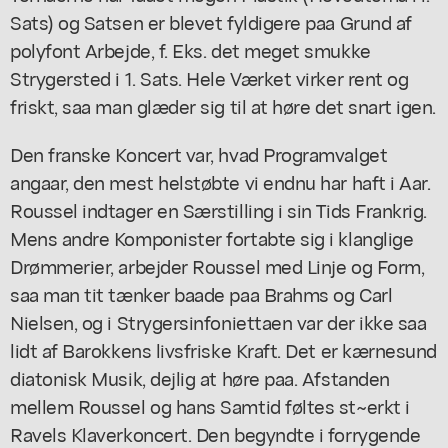
Sats) og Satsen er blevet fyldigere paa Grund af
polyfont Arbejde, f. Eks. det meget smukke
Strygersted i 1. Sats. Hele Værket virker rent og
friskt, saa man glæder sig til at høre det snart igen.
Den franske Koncert var, hvad Programvalget
angaar, den mest helstøbte vi endnu har haft i Aar.
Roussel indtager en Særstilling i sin Tids Frankrig.
Mens andre Komponister fortabte sig i klanglige
Drømmerier, arbejder Roussel med Linje og Form,
saa man tit tænker baade paa Brahms og Carl
Nielsen, og i Strygersinfoniettaen var der ikke saa
lidt af Barokkens livsfriske Kraft. Det er kærnesund
diatonisk Musik, dejlig at høre paa. Afstanden
mellem Roussel og hans Samtid føltes st~erkt i
Ravels Klaverkoncert. Den begyndte i forrygende