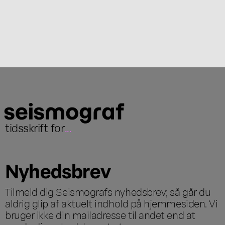
tidsskrift for
...
Nyhedsbrev
Tilmeld dig Seismografs nyhedsbrev; så går du
aldrig glip af aktuelt indhold på hjemmesiden. Vi
bruger ikke din mailadresse til andet end at