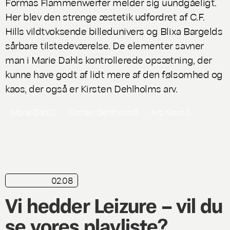
Formas
Flammenwerfer
melder sig uundgåeligt.
Her blev den strenge æstetik udfordret af C.F.
Hills vildtvoksende billedunivers og Blixa Bargelds
sårbare tilstedeværelse. De elementer savner
man i Marie Dahls kontrollerede opsætning, der
kunne have godt af lidt mere af den følsomhed og
kaos, der også er Kirsten Dehlholms arv.
Marie Dahl
2
Kirsten Dehlholm
5
Ars Nova
5
02.08
playliste
Vi hedder Leizure – vil du
se vores playliste?