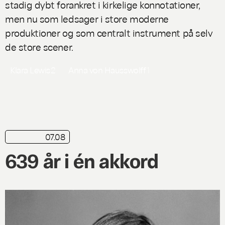
stadig dybt forankret i kirkelige konnotationer,
men nu som ledsager i store moderne
produktioner og som centralt instrument på selv
de store scener.
Klara Lewis
2
Anna von Hausswolff
1
07.08
nyhed
639 år i én akkord