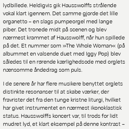
lydbillede. Heldigvis gik Hausswolffs strålende
vokal klart igennem. Det samme gjorde det lille
organetto – en slags pumpeorgel med lange
piber. Det tronede midt på scenen og blev
nærmest krammet af Hausswolff, når hun spillede
på det. Et nummer som »The Whole Woman« (på
albummet en valsende duet med Iggy Pop) blev
således til en rørende kærlighedsode med orglets
nænsomme åndedrag som puls.
I de senere år har flere musikere benyttet orglets
distinkte resonanser til at skabe værker, der
fravrister det fra den tunge kristne liturgi, hvilket
har givet instrumentet en nærmest ikonoklastisk
status. Hausswolffs koncert var, til trods for lidt
mudret lyd, et klart eksempel på denne kontrast –