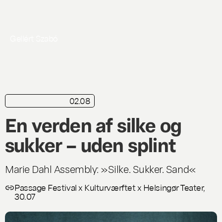
Gellért Szabó
02.08
kortkritik
Live
En verden af silke og
sukker – uden splint
Marie Dahl Assembly: »Silke. Sukker. Sand«
Passage Festival x Kulturværftet x Helsingør Teater,
30.07