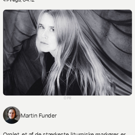
© PR
Martin Funder
Orglet, et af de stærkeste liturgiske markører, er