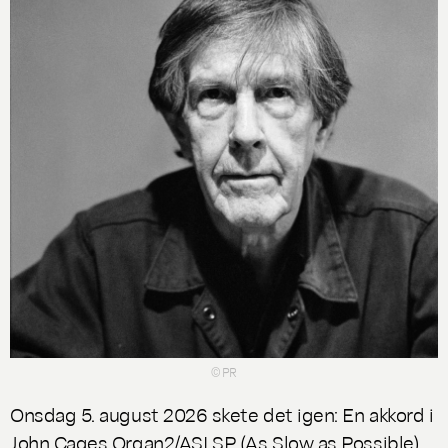
© PR
Onsdag 5. august 2026 skete det igen: En akkord i
John Cages
Organ2/ASLSP
(As Slow as Possible)