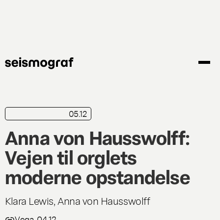
Gå
til
hovedindhold
05.12
kortkritik
Live
Anna von Hausswolff:
Vejen til orglets
moderne opstandelse
Klara Lewis, Anna von Hausswolff
Vega, 04.12