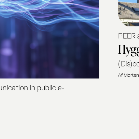
PEER a
Hygg
(Dis)c
Af
Morten
ication in public e-