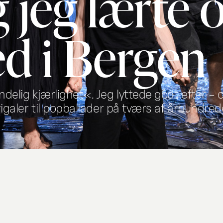
 jeg lærte
d i Bergen
delig kjærlighet«. Jeg lyttede godt efter – 
rigaler til popballader på tværs af århundred