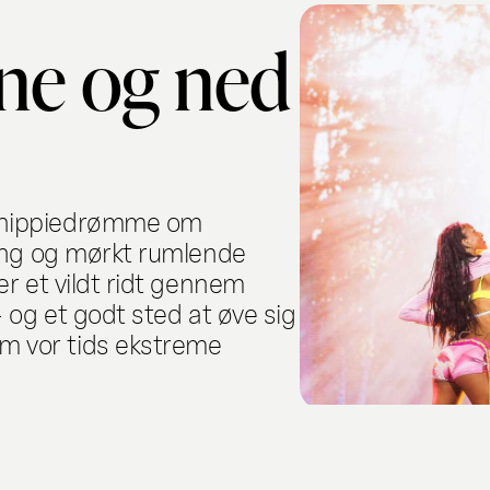
rne og ned
 hippiedrømme om
ning og mørkt rumlende
er et vildt ridt gennem
 og et godt sted at øve sig
 vor tids ekstreme