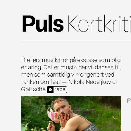
Puls
Kortkrit
Dreijers musik tror på ekstase som blid
erfaring. Det er musik, der vil danses til,
men som samtidig virker genert ved
tanken om fest — Nikola Nedeljkovic
Gøttsche
16.06
P