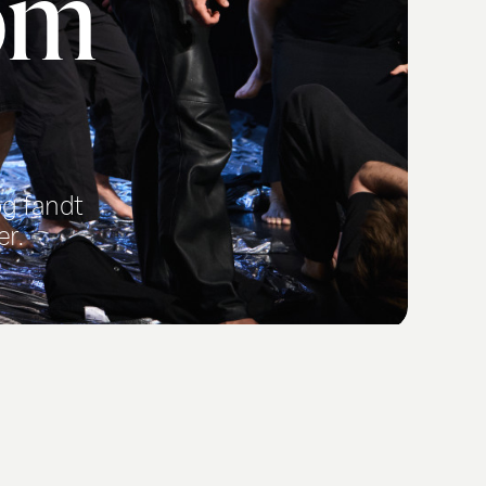
 om
og fandt
er.