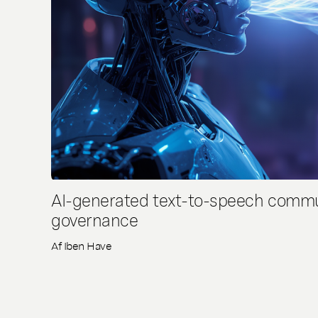
AI-generated text-to-speech commun
governance
Af
Iben Have