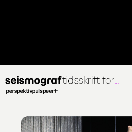
Gå
til
hovedindhold
tidsskrift for
...
perspektiv
puls
peer