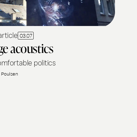
rticle
03.07
e acoustics
omfortable politics
 Poulsen