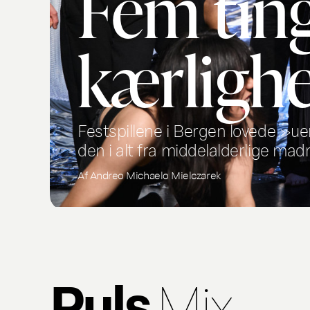
Fem ting
kærlighe
Festspillene i Bergen lovede »uen
den i alt fra middelalderlige mad
Af
Andreo Michaelo Mielczarek
Puls
Mix