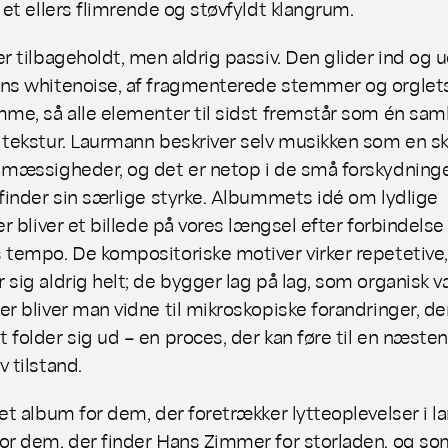
i et ellers flimrende og støvfyldt klangrum.
er tilbageholdt, men aldrig passiv. Den glider ind og u
ns whitenoise, af fragmenterede stemmer og orglets
mme, så alle elementer til sidst fremstår som én saml
 tekstur. Laurmann beskriver selv musikken som en sk
lmæssigheder, og det er netop i de små forskydninge
finder sin særlige styrke. Albummets idé om lydlige
er bliver et billede på vores længsel efter forbindelse 
 tempo. De kompositoriske motiver virker repetetive
 sig aldrig helt; de bygger lag på lag, som organisk v
er bliver man vidne til mikroskopiske forandringer, de
 folder sig ud – en proces, der kan føre til en næsten
v tilstand.
et album for dem, der foretrækker lytteoplevelser i 
or dem, der finder Hans Zimmer for storladen, og so