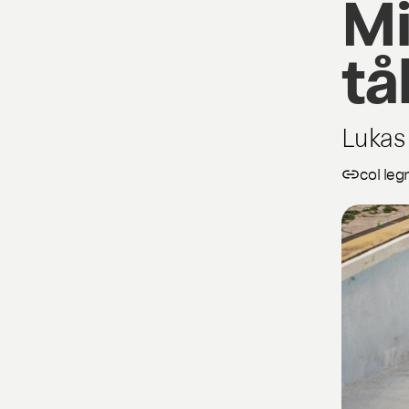
Mi
tå
Lukas
col leg