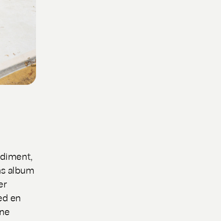
ediment,
nns album
er
ed en
ine