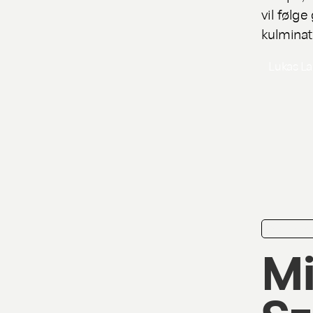
vil følg
kulminat
Lukas L
playlis
Mi