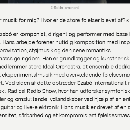
© Robin Lambrecht
 musik for mig? Hvor er de store følelser blevet af?«
Szabó er komponist, dirigent og performer med base i
. Hans arbejde forener nutidig komposition med insp
improvisation, støjmusik og den sene romantiks
æssige rigdom. Han er grundlægger og kunstnerisk 
edlemmer store Ideal Orchestra, et ensemble dediker
et eksperimentalmusik med overvældende følelsesm
et. Ved siden af dette optræder Szabó internationalt 
ekt Radical Radio Show, hvor han udforsker symfonis
der og omsluttende lydlandskaber ved hjælp af en en
k guitar og live-elektronik. Hans musik er drevet af en
tensitet, sårbarhed og et kompromisløst følelsesmæs