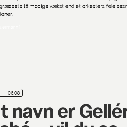
e græssets tålmodige vækst end et orkesters følels
ioner.
auermann
1
te
06.08
t navn er Gellé