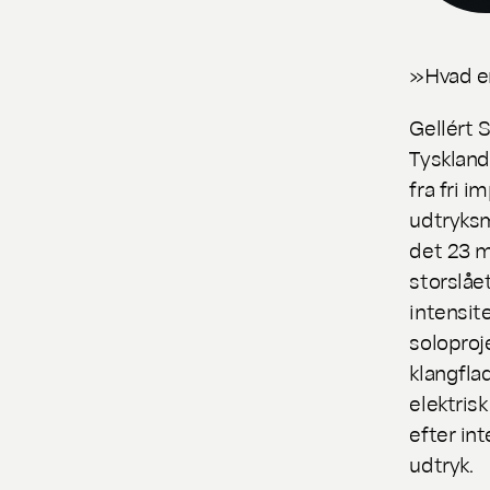
»Hvad er
Gellért 
Tyskland
fra fri 
udtryksm
det 23 m
storslå
intensit
soloproj
klangfla
elektris
efter in
udtryk.