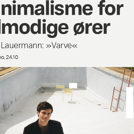
nimalisme for
lmodige ører
 Lauermann: »Varve«
no, 24.10