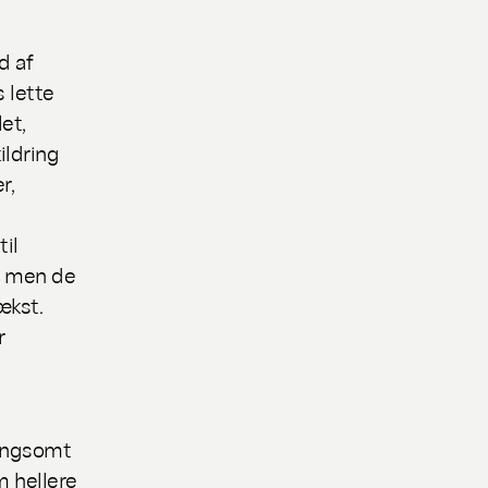
d af
 lette
et,
ildring
r,
til
, men de
ækst.
r
langsomt
m hellere