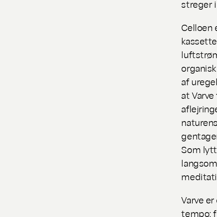
streger 
Celloen 
kassette
luftstrø
organisk
af urege
at
Varve
aflejring
naturens
gentager
Som lytt
langsomt
meditati
Varve
er 
tempo; f