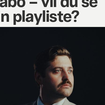
abó – vil du se
n playliste?