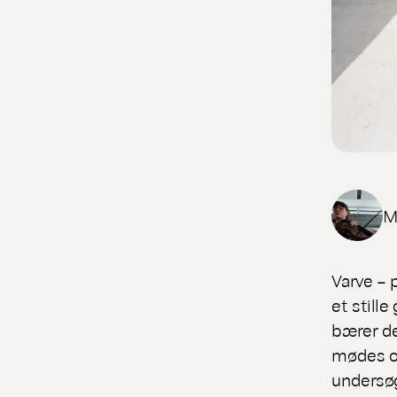
M
Varve
– p
et still
bærer de
mødes o
undersøg