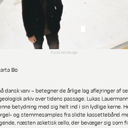
© Julia Haimburger
arta Bo
å dansk varv – betegner de årlige lag aflejringer af s
e geologisk arkiv over tidens passage. Lukas Lauerma
nne betydning med sig helt ind i sin lydlige kerne. H
rgel- og stemmesamples fra slidte kassettebånd m
ende, næsten asketisk cello, der bevæger sig som f