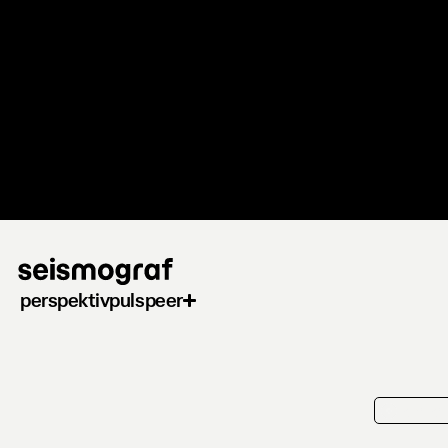
Gå
til
hovedindhold
perspektiv
puls
peer
kortkri