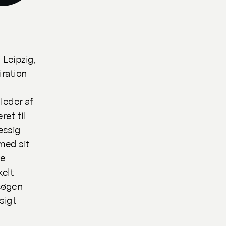
 Leipzig,
iration
leder af
et til
æssig
med sit
ke
kelt
 søgen
sigt