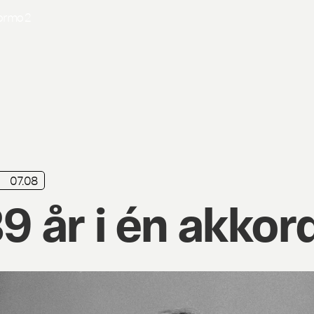
Formo
2
07.08
9 år i én akkor