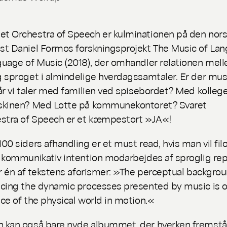
et
Orchestra of Speech
er kulminationen på den nor
t Daniel Formos forskningsprojekt
The Music of La
guage of Music
(2018), der omhandler relationen mel
 sproget i almindelige hverdagssamtaler. Er der musi
år vi taler med familien ved spisebordet? Med kolleg
skinen? Med Lotte på kommunekontoret? Svaret
stra of Speech
er et kæmpestort »JA«!
00 siders afhandling er et must read, hvis man vil fil
 kommunikativ intention modarbejdes af sproglig rep
er én af tekstens aforismer: »The perceptual backgrou
cing the dynamic processes presented by music is o
ce of the physical world in motion.«
 kan også bare nyde albummet, der hverken fremstå