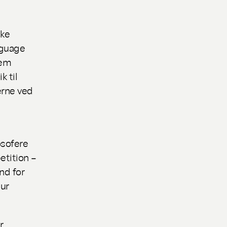
ske
nguage
lem
k til
erne ved
osofere
etition –
nd for
ur
r