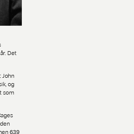
s
år. Det
t John
ik, og
mt som
Cages
 den
 men 639