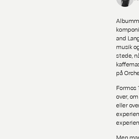
Albumm
komponis
and Lan
musik og
stede, n
kaffema
på
Orche
Formos 1
over, om
eller ov
experien
experien
Men man