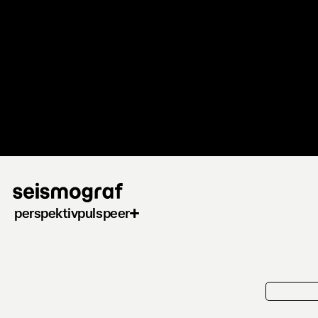
Gå
til
hovedindhold
perspektiv
puls
peer
kortkrit