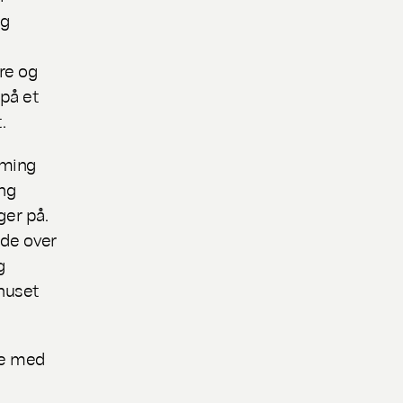
og
re og
 på et
t.
rming
ing
ger på.
nde over
g
shuset
te med