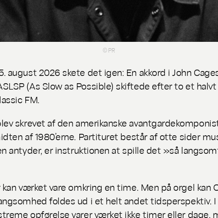
© PR
. august 2026 skete det igen: En akkord i John Cage
ASLSP
(As Slow as Possible) skiftede efter to et halvt 
lassic FM.
lev skrevet af den amerikanske avantgardekomponis
idten af 1980’erne. Partituret består af otte sider mus
en antyder, er instruktionen at spille det »så langso
r kan værket vare omkring en time. Men på orgel kan 
angsomhed foldes ud i et helt andet tidsperspektiv. I
treme opførelse varer værket ikke timer eller dage,