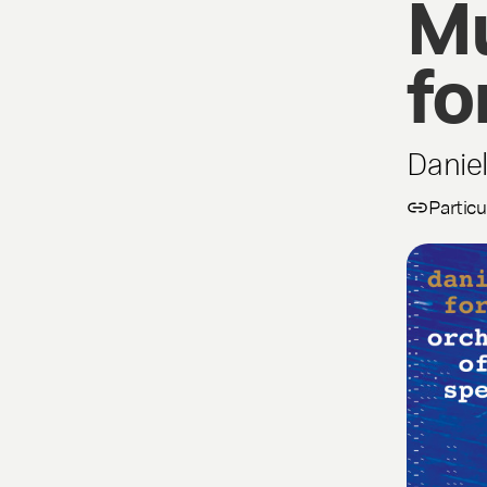
Mu
fo
Danie
Particu