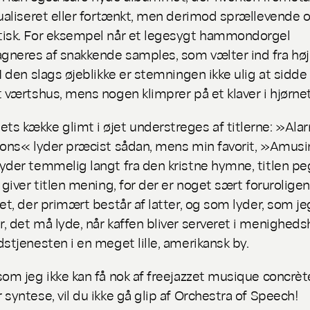
tualiseret eller fortænkt, men derimod sprællevende 
isk. For eksempel når et legesygt hammondorgel
neres af snakkende samples, som vælter ind fra høj
 I den slags øjeblikke er stemningen ikke ulig at sidde
t værtshus, mens nogen klimprer på et klaver i hjørne
s kække glimt i øjet understreges af titlerne: »Ala
ions« lyder præcist sådan, mens min favorit, »Amus
yder temmelig langt fra den kristne hymne, titlen pe
l giver titlen mening, for der er noget sært forurolige
det, der primært består af latter, og som lyder, som je
, det må lyde, når kaffen bliver serveret i menighed
dstjenesten i en meget lille, amerikansk by.
som jeg ikke kan få nok af freejazzet musique concrè
syntese, vil du ikke gå glip af
Orchestra of Speech
!