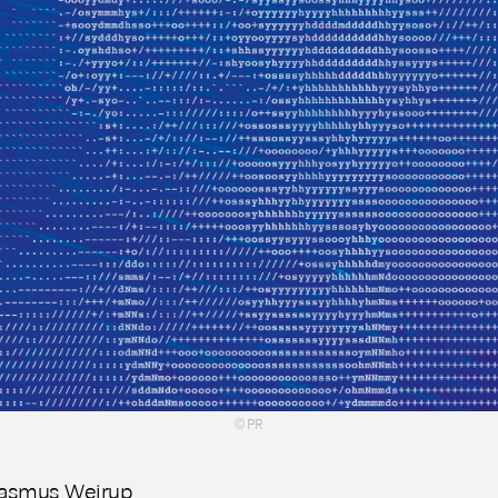
© PR
asmus Weirup