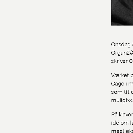
Onsdag 5
Organ2/
skriver C
Værket b
Cage i m
som titl
muligt«.
På klave
idé om l
mest eks