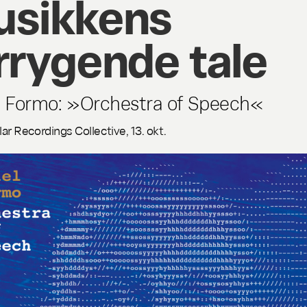
sikkens
rrygende tale
l Formo: »Orchestra of Speech«
lar Recordings Collective, 13. okt.