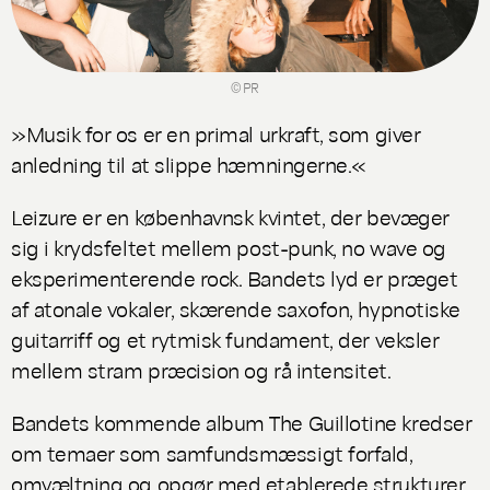
© PR
»Musik for os er en primal urkraft, som giver
anledning til at slippe hæmningerne.«
Leizure er en københavnsk kvintet, der bevæger
sig i krydsfeltet mellem post-punk, no wave og
eksperimenterende rock. Bandets lyd er præget
af atonale vokaler, skærende saxofon, hypnotiske
guitarriff og et rytmisk fundament, der veksler
mellem stram præcision og rå intensitet.
Bandets kommende album
The Guillotine
kredser
om temaer som samfundsmæssigt forfald,
omvæltning og opgør med etablerede strukturer,