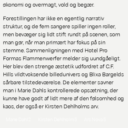
økonomi og overmagt, vold og begær.
Forestillingen har ikke en egentlig narrativ
struktur, og de fem sangere spiller ingen roller,
men bevæger sig lidt stift rundt på scenen, som
man gør, når man primært har fokus på sin
stemme. Sammenligningen med Hotel Pro
Formas
Flammenwerfer
melder sig uundgåeligt.
Her blev den strenge æstetik udfordret af C.F.
Hills vildtvoksende billedunivers og Blixa Bargelds
sårbare tilstedeværelse. De elementer savner
man i Marie Dahls kontrollerede opsætning, der
kunne have godt af lidt mere af den følsomhed og
kaos, der også er Kirsten Dehlholms arv.
Marie Dahl
2
Kirsten Dehlholm
5
Ars Nova
5