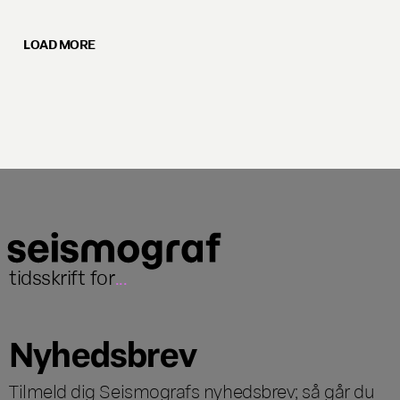
LOAD MORE
tidsskrift for
...
Nyhedsbrev
Tilmeld dig Seismografs nyhedsbrev; så går du