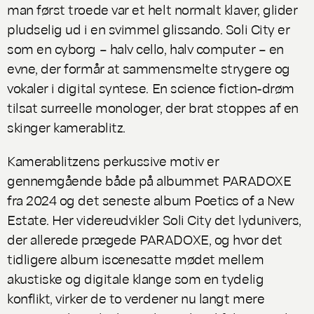
man først troede var et helt normalt klaver, glider
pludselig ud i en svimmel glissando. Soli City er
som en cyborg – halv cello, halv computer – en
evne, der formår at sammensmelte strygere og
vokaler i digital syntese. En science fiction-drøm
tilsat surreelle monologer, der brat stoppes af en
skinger kamerablitz.
Kamerablitzens perkussive motiv er
gennemgående både på albummet
PARADOXE
fra 2024 og det seneste album
Poetics of a New
Estate
. Her videreudvikler Soli City det lydunivers,
der allerede prægede
PARADOXE
, og hvor det
tidligere album iscenesatte mødet mellem
akustiske og digitale klange som en tydelig
konflikt, virker de to verdener nu langt mere