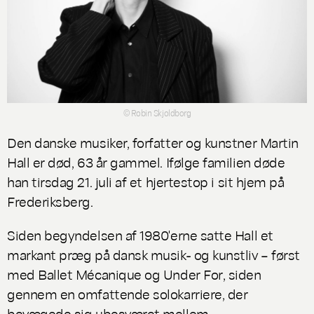
© Robin Skjoldborg
Den danske musiker, forfatter og kunstner Martin
Hall er død, 63 år gammel. Ifølge familien døde
han tirsdag 21. juli af et hjertestop i sit hjem på
Frederiksberg.
Siden begyndelsen af 1980'erne satte Hall et
markant præg på dansk musik- og kunstliv – først
med
Ballet Mécanique
og
Under For
, siden
gennem en omfattende solokarriere, der
bevægede sig ubesværet mellem