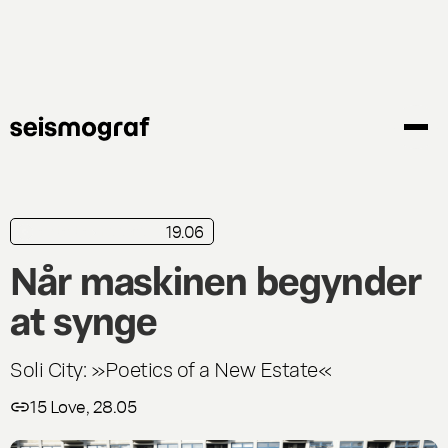
Gå
til
hovedindhold
19.06
kortkritik
Release
Når maskinen begynder
at synge
Soli City: »Poetics of a New Estate«
15 Love, 28.05