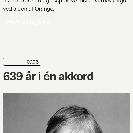
ved siden af Orange.
Valentina Magaletti
2
07.08
nyhed
639 år i én akkord