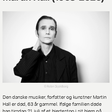
© Robin Skjoldborg
Den danske musiker, forfatter og kunstner Martin
Hall er død, 63 år gammel. Ifølge familien døde
han tirsdag 21. juli af et hjertestop i sit hjem på