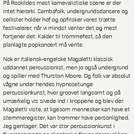
På Roskildes mest karnevalistiske scene er der
intet hierarki. Sambafolk, undergrundsdansere og
cellister holder hof og opfrisker vores trætte
festivalører, når vi mindst venter det og mest
fortjener det. Kalder til trommefest, så den
planlagte popkoncert må vente.
Nok er italiensk-engelske Magaletti klassisk
uddannet percussionist, men jo også undergrund
og spiller med Thurston Moore. Og folk var absolut
vågne under hendes hypnosetunge
percussionkunst, hvor groovet langsomt og på
umærkelig vis sivede ind i kroppene og blev der.
Magaletti viste, at ligesom mennesker kan have et
stemmeregister, kan trommer have personlighed.
Jeg gentager: Det var stor percussionkunst i
fluorescerende og eksplosive farver. Karneval lige