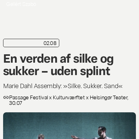
Gellért Szabó
02.08
kortkritik
Live
En verden af silke og
sukker – uden splint
Marie Dahl Assembly: »Silke. Sukker. Sand«
Passage Festival x Kulturværftet x Helsingør Teater,
30.07