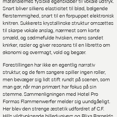
materialernes fysiske egenskaber til vokale udtryk.
Snart bliver silkens elasticitet til blød, bølgende
flerstemmighed, snart til en forpuppet elektronisk
knitren. Sukkerets krystallinske struktur omsættes
til skarpe vokale anslag, nærmest som korte
smæld, og sødmefulde hvisken, mens sandet
knirker, rasler og giver resonans til en libretto om
økonomi og overmagt, vold og begær.
Forestillingen har ikke en egentlig narrativ
struktur, og de fem sangere spiller ingen roller,
men bevæger sig lidt stift rundt på scenen, som
man gør, når man primært har fokus på sin
stemme. Sammenligningen med Hotel Pro
Formas
Flammenwerfer
melder sig uundgåeligt.
Her blev den strenge æstetik udfordret af C.F.
Hills vildtvoksende billedunivers og Blixa Bargelds