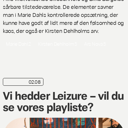
sårbare tilstedeværelse. De elementer savner
man i Marie Dahls kontrollerede opsætning, der
kunne have godt af lidt mere af den følsomhed og
kaos, der også er Kirsten Dehlholms arv.
Marie Dahl
2
Kirsten Dehlholm
5
Ars Nova
5
02.08
playliste
Vi hedder Leizure – vil du
se vores playliste?