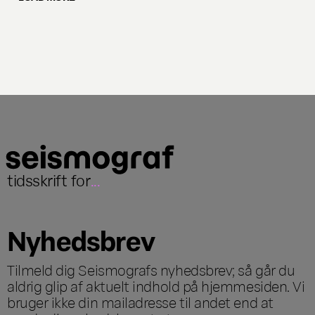
tidsskrift for
...
Nyhedsbrev
Tilmeld dig Seismografs nyhedsbrev; så går du
aldrig glip af aktuelt indhold på hjemmesiden. Vi
bruger ikke din mailadresse til andet end at