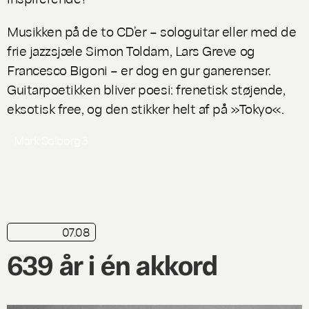
Musikken på de to CD’er – sologuitar eller med de
frie jazzsjæle Simon Toldam, Lars Greve og
Francesco Bigoni – er dog en
gur
ganerenser.
Guitarpoetikken bliver poesi: frenetisk støjende,
eksotisk free, og den stikker helt af på »Tokyo«.
Mark Solborg
3
07.08
nyhed
639 år i én akkord