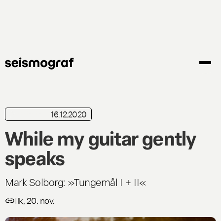
Gå
til
hovedindhold
16.12.2020
kortkritik
While my guitar gently
speaks
Mark Solborg: »Tungemål I + II«
Ilk, 20. nov.