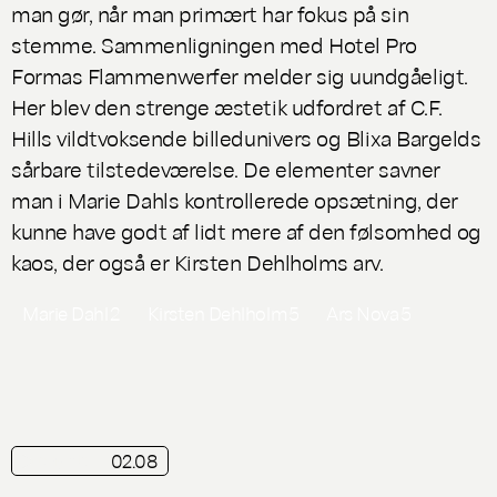
man gør, når man primært har fokus på sin
stemme. Sammenligningen med Hotel Pro
Formas
Flammenwerfer
melder sig uundgåeligt.
Her blev den strenge æstetik udfordret af C.F.
Hills vildtvoksende billedunivers og Blixa Bargelds
sårbare tilstedeværelse. De elementer savner
man i Marie Dahls kontrollerede opsætning, der
kunne have godt af lidt mere af den følsomhed og
kaos, der også er Kirsten Dehlholms arv.
Marie Dahl
2
Kirsten Dehlholm
5
Ars Nova
5
02.08
playliste