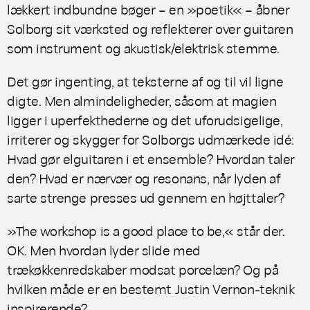
lækkert indbundne bøger – en »poetik« – åbner
Solborg sit værksted og reflekterer over guitaren
som instrument og akustisk/elektrisk stemme.
Det gør ingenting, at teksterne af og til vil ligne
digte. Men almindeligheder, såsom at magien
ligger i uperfekthederne og det uforudsigelige,
irriterer og skygger for Solborgs udmærkede idé:
Hvad gør elguitaren i et ensemble? Hvordan taler
den? Hvad er nærvær og resonans, når lyden af
sarte strenge presses ud gennem en højttaler?
»The workshop is a good place to be,« står der.
OK. Men hvordan lyder
slide
med
trækøkkenredskaber modsat porcelæn? Og på
hvilken måde er en bestemt Justin Vernon-teknik
inspirerende?