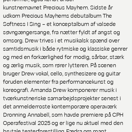
kunstnernavnet Precious Mayhem. Sidste år
udkom Precious Mayhems debutalbum
The
Softness I Sing
– et konceptalbum af valsede
søvngængersange, fra nætter fyldt af angst og
omsorg. Drew trives i et musikalsk spænd over
samtidsmusik i både rytmiske og klassiske genrer
og med en forkærlighed for modig, sårbar, stærk
og ærlig musik, som rører lytteren. På scenen
bruger Drew vokal, cello, synthesizere og guitar
foruden elementer fra performancekunst og
koreografi. Amanda Drew komponerer musik i
tværkunstneriske samarbejdsprojekter senest i
det anmelderroste kontemporære operaværk
Dronning Annabell
, som havde premiere på CPH
Operafestival 2025 og er lige nu aktuel med den
brutale teaterforestilling
Fædra
om magt,