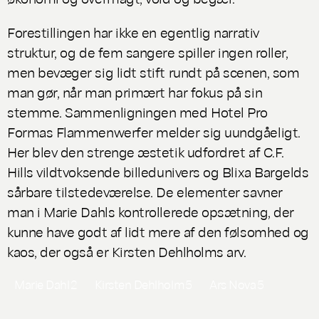
Forestillingen har ikke en egentlig narrativ
struktur, og de fem sangere spiller ingen roller,
men bevæger sig lidt stift rundt på scenen, som
man gør, når man primært har fokus på sin
stemme. Sammenligningen med Hotel Pro
Formas
Flammenwerfer
melder sig uundgåeligt.
Her blev den strenge æstetik udfordret af C.F.
Hills vildtvoksende billedunivers og Blixa Bargelds
sårbare tilstedeværelse. De elementer savner
man i Marie Dahls kontrollerede opsætning, der
kunne have godt af lidt mere af den følsomhed og
kaos, der også er Kirsten Dehlholms arv.
Marie Dahl
2
Kirsten Dehlholm
5
Ars Nova
5