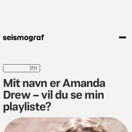
Gå
til
hovedindhold
17.11
playliste
Mit navn er Amanda
Drew – vil du se min
playliste?