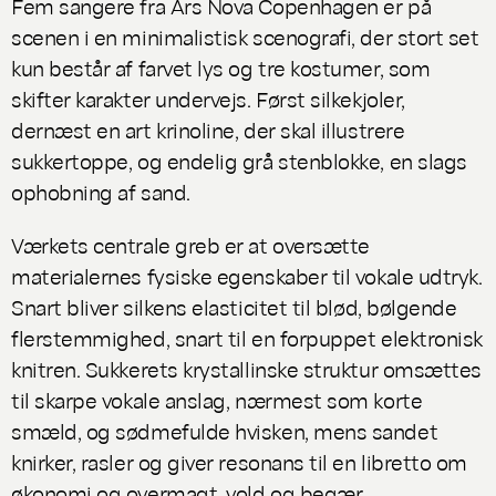
Fem sangere fra Ars Nova Copenhagen er på
scenen i en minimalistisk scenografi, der stort set
kun består af farvet lys og tre kostumer, som
skifter karakter undervejs. Først silkekjoler,
dernæst en art krinoline, der skal illustrere
sukkertoppe, og endelig grå stenblokke, en slags
ophobning af sand.
Værkets centrale greb er at oversætte
materialernes fysiske egenskaber til vokale udtryk.
Snart bliver silkens elasticitet til blød, bølgende
flerstemmighed, snart til en forpuppet elektronisk
knitren. Sukkerets krystallinske struktur omsættes
til skarpe vokale anslag, nærmest som korte
smæld, og sødmefulde hvisken, mens sandet
knirker, rasler og giver resonans til en libretto om
økonomi og overmagt, vold og begær.