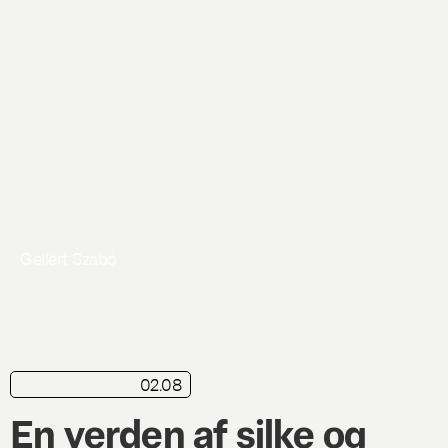
Gellért Szabó
02.08
kortkritik
Live
En verden af silke og