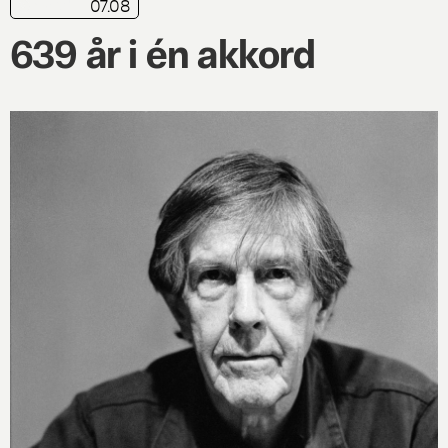
07.08
nyhed
639 år i én akkord