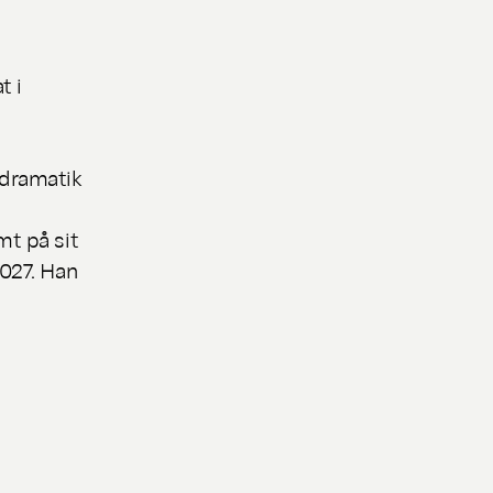
t i
kdramatik
mt på sit
2027. Han