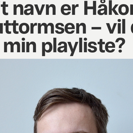
t navn er Håko
ttormsen – vil
 min playliste?