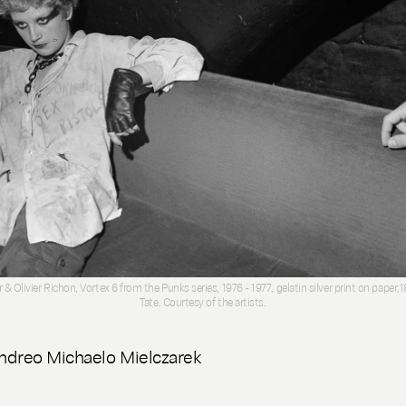
 & Olivier Richon, Vortex 6 from the Punks series, 1976 - 1977, gelatin silver print on paper,1
Tate. Courtesy of the artists.
ndreo Michaelo Mielczarek