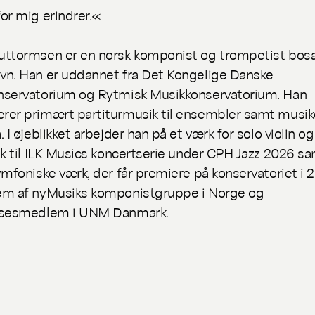
or mig erindrer.«
ttormsen er en norsk komponist og trompetist bosa
n. Han er uddannet fra Det Kongelige Danske
nservatorium og Rytmisk Musikkonservatorium. Han
er primært partiturmusik til ensembler samt musi
 I øjeblikket arbejder han på et værk for solo violin og
ik til ILK Musics koncertserie under CPH Jazz 2026 sa
ymfoniske værk, der får premiere på konservatoriet i 
em af nyMusiks komponistgruppe i Norge og
lsesmedlem i UNM Danmark.