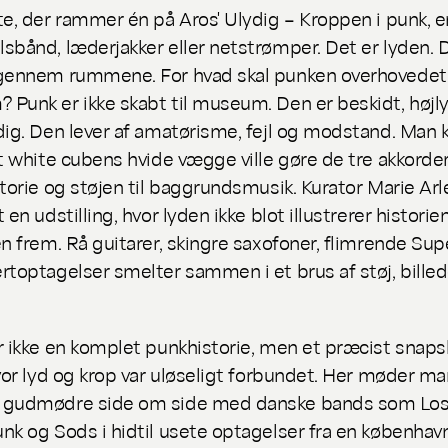
te, der rammer én på Aros'
Ulydig – Kroppen i punk
, e
sbånd, læderjakker eller netstrømper. Det er lyden. 
 gennem rummene. For hvad skal punken overhovedet
Punk er ikke skabt til museum. Den er beskidt, højl
dig. Den lever af amatørisme, fejl og modstand. Man 
at white cubens hvide vægge ville gøre de tre akkorder 
storie og støjen til baggrundsmusik. Kurator Marie Arl
 en udstilling, hvor lyden ikke blot illustrerer histori
en frem. Rå guitarer, skingre saxofoner, flimrende Sup
rtoptagelser smelter sammen i et brus af støj, bille
r ikke en komplet punkhistorie, men et præcist snaps
hvor lyd og krop var uløseligt forbundet. Her møder ma
 gudmødre side om side med danske bands som Lost
nk og Sods i hidtil usete optagelser fra en københav