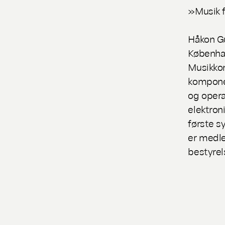
»Musik f
Håkon Gu
Københav
Musikko
komponer
og opera.
elektron
første s
er medl
bestyre