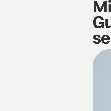
Mi
Gu
se