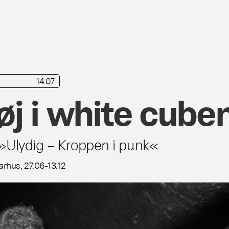
ik
Live
14.07
øj i white cube
 »Ulydig – Kroppen i punk«
arhus, 27.06-13.12