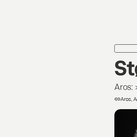
kortkrit
St
Aros:
Aros, A