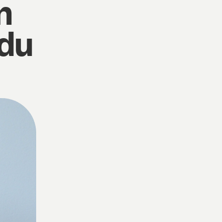
n
 du