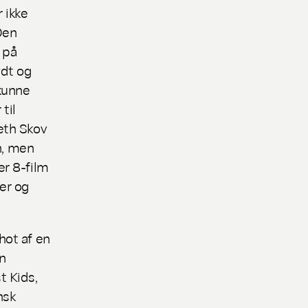
r ikke
Den
 på
ydt og
kunne
til
eth Skov
en, men
er 8-film
der og
hot af en
n
 Kids,
nsk