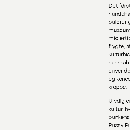
Det førs
hundehal
buldrer
museum? 
midlerti
frygte, 
kulturhi
har skabt
driver d
og konce
kroppe.
Ulydig
e
kultur, 
punkens
Pussy Pu