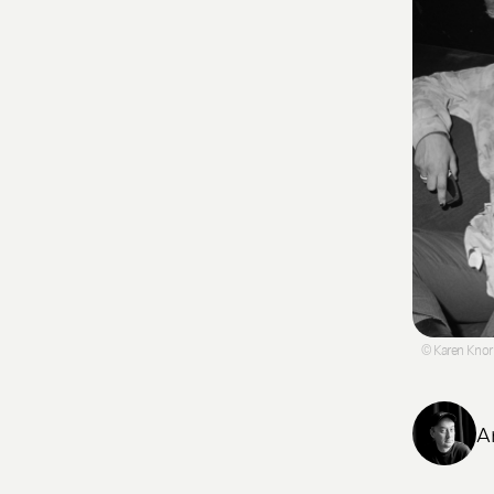
© Karen Knorr
A