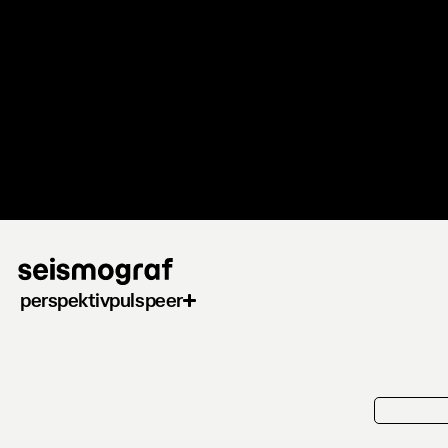
Gå
til
hovedindhold
perspektiv
puls
peer
playlis