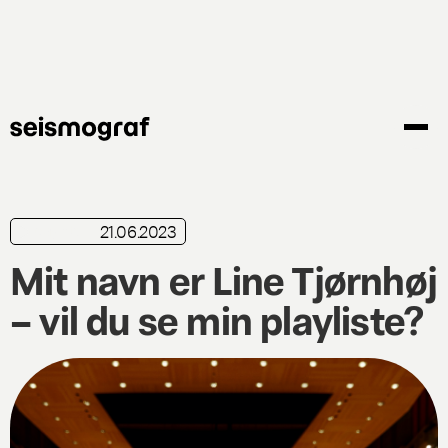
Gå
til
hovedindhold
21.06.2023
playliste
Mit navn er Line Tjørnhøj
– vil du se min playliste?