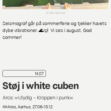
© Kåre Viemose
Seismograf går på sommerferie og tjekker havets
dybe vibrationer. 🌊🤿 Vi ses i august. God
sommer!
14.07
kortkritik
Live
Støj i white cuben
Aros: »Ulydig – Kroppen i punk«
Aros, Aarhus, 27.06-13.12