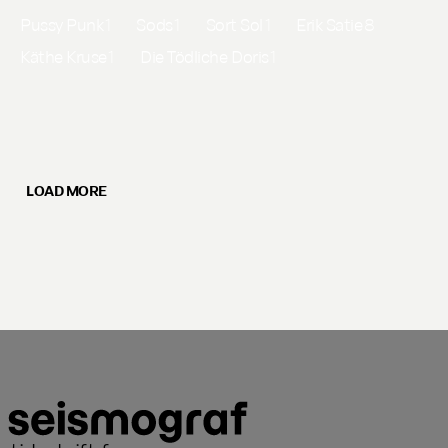
Pussy Punk
1
Sods
1
Sort Sol
1
Erik Satie
8
Käthe Kruse
1
Die Tödliche Doris
1
LOAD MORE