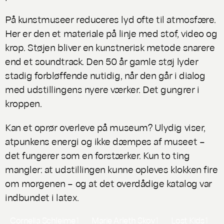
På kunstmuseer reduceres lyd ofte til atmosfære.
Her er den et materiale på linje med stof, video og
krop. Støjen bliver en kunstnerisk metode snarere
end et soundtrack. Den 50 år gamle støj lyder
stadig forbløffende nutidig, når den går i dialog
med udstillingens nyere værker. Det gungrer i
kroppen.
Kan et oprør overleve på museum?
Ulydig
viser,
atpunkens energi og ikke dæmpes af museet –
det fungerer som en forstærker. Kun to ting
mangler: at udstillingen kunne opleves klokken fire
om morgenen – og at det overdådige katalog var
indbundet i latex.
Cornelia Schleime
1
Marie Arleth Skov
1
Lost Kids
1