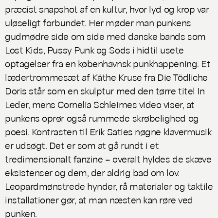
præcist snapshot af en kultur, hvor lyd og krop var
uløseligt forbundet. Her møder man punkens
gudmødre side om side med danske bands som
Lost Kids, Pussy Punk og Sods i hidtil usete
optagelser fra en københavnsk punkhappening. Et
lædertrommesæt af Käthe Kruse fra Die Tödliche
Doris står som en skulptur med den tørre titel
In
Leder,
mens Cornelia Schleimes video viser, at
punkens oprør også rummede skrøbelighed og
poesi. Kontrasten til Erik Saties nøgne klavermusik
er udsøgt. Det er som at gå rundt i et
tredimensionalt fanzine – overalt hyldes de skæve
eksistenser og dem, der aldrig bad om lov.
Leopardmønstrede hynder, rå materialer og taktile
installationer gør, at man næsten kan røre ved
punken.