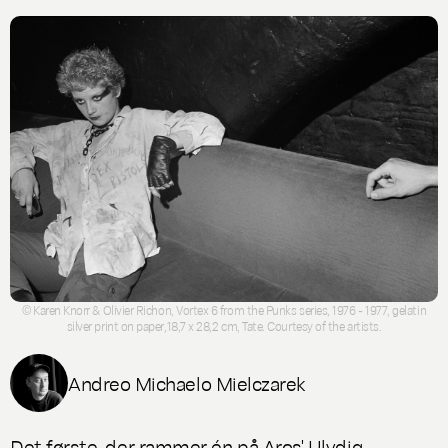
© Karen Knorr & Olivier Richon, Vortex 6 from the Punks series, 1976 - 1977, gelatin
silver print on paper,18,7 x 28,2 cm, Tate. Courtesy of the artists.
Andreo Michaelo Mielczarek
Det første, der rammer én på Aros'
Ulydig –