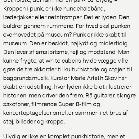
Kroppen i punk
, er ikke hundehalsbånd,
læderjakker eller netstrømper. Det er lyden. Den
buldrer gennem rummene. For hvad skal punken
overhovedet på museum? Punk er ikke skabt til
museum. Den er beskidt, højlydt og midlertidig.
Den lever af amatørisme, fejl og modstand. Man
kunne frygte, at white cubens hvide vægge ville
gøre de tre akkorder til kulturhistorie og støjen til
baggrundsmusik. Kurator Marie Arleth Skov har
skabt en udstilling, hvor lyden ikke blot illustrerer
historien, men driver den frem. Rå guitarer, skingre
saxofoner, flimrende Super 8-film og
koncertoptagelser smelter sammen i et brus af
støj, billeder og kroppe.
Ulydig
er ikke en komplet punkhistorie, men et