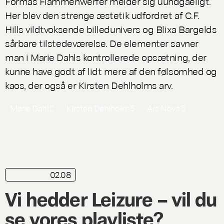
Formas
Flammenwerfer
melder sig uundgåeligt.
Her blev den strenge æstetik udfordret af C.F.
Hills vildtvoksende billedunivers og Blixa Bargelds
sårbare tilstedeværelse. De elementer savner
man i Marie Dahls kontrollerede opsætning, der
kunne have godt af lidt mere af den følsomhed og
kaos, der også er Kirsten Dehlholms arv.
Marie Dahl
2
Kirsten Dehlholm
5
Ars Nova
5
02.08
playliste
Vi hedder Leizure – vil du
se vores playliste?