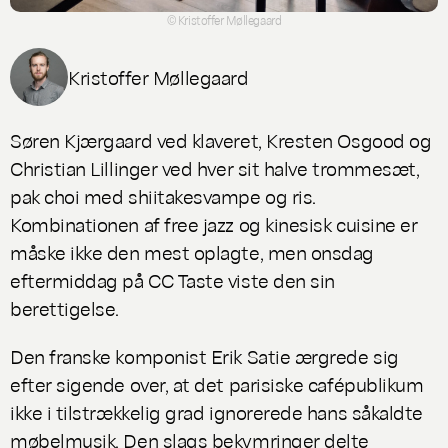
© Kristoffer Møllegaard
Kristoffer Møllegaard
Søren Kjærgaard ved klaveret, Kresten Osgood og
Christian Lillinger ved hver sit halve trommesæt,
pak choi med shiitakesvampe og ris.
Kombinationen af free jazz og kinesisk cuisine er
måske ikke den mest oplagte, men onsdag
eftermiddag på CC Taste viste den sin
berettigelse.
Den franske komponist Erik Satie ærgrede sig
efter sigende over, at det parisiske cafépublikum
ikke i tilstrækkelig grad ignorerede hans såkaldte
møbelmusik.
Den slags bekymringer delte