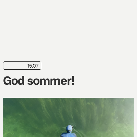
15.07
nyhed
God sommer!