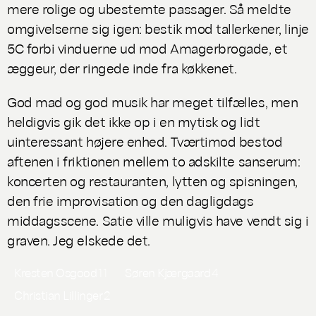
mere rolige og ubestemte passager. Så meldte
omgivelserne sig igen: bestik mod tallerkener, linje
5C forbi vinduerne ud mod Amagerbrogade, et
æggeur, der ringede inde fra køkkenet.
God mad og god musik har meget tilfælles, men
heldigvis gik det ikke op i en mytisk og lidt
uinteressant højere enhed. Tværtimod bestod
aftenen i friktionen mellem to adskilte sanserum:
koncerten og restauranten, lytten og spisningen,
den frie improvisation og den dagligdags
middagsscene. Satie ville muligvis have vendt sig i
graven. Jeg elskede det.
Kresten Osgood
11
Søren Kjærgaard
4
Christian Lillinger
2