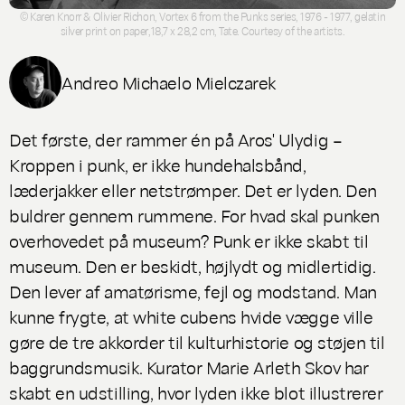
© Karen Knorr & Olivier Richon, Vortex 6 from the Punks series, 1976 - 1977, gelatin
silver print on paper,18,7 x 28,2 cm, Tate. Courtesy of the artists.
Andreo Michaelo Mielczarek
Det første, der rammer én på Aros'
Ulydig –
Kroppen i punk
, er ikke hundehalsbånd,
læderjakker eller netstrømper. Det er lyden. Den
buldrer gennem rummene. For hvad skal punken
overhovedet på museum? Punk er ikke skabt til
museum. Den er beskidt, højlydt og midlertidig.
Den lever af amatørisme, fejl og modstand. Man
kunne frygte, at white cubens hvide vægge ville
gøre de tre akkorder til kulturhistorie og støjen til
baggrundsmusik. Kurator Marie Arleth Skov har
skabt en udstilling, hvor lyden ikke blot illustrerer