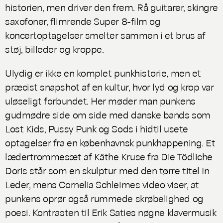
historien, men driver den frem. Rå guitarer, skingre
saxofoner, flimrende Super 8-film og
koncertoptagelser smelter sammen i et brus af
støj, billeder og kroppe.
Ulydig
er ikke en komplet punkhistorie, men et
præcist snapshot af en kultur, hvor lyd og krop var
uløseligt forbundet. Her møder man punkens
gudmødre side om side med danske bands som
Lost Kids, Pussy Punk og Sods i hidtil usete
optagelser fra en københavnsk punkhappening. Et
lædertrommesæt af Käthe Kruse fra Die Tödliche
Doris står som en skulptur med den tørre titel
In
Leder,
mens Cornelia Schleimes video viser, at
punkens oprør også rummede skrøbelighed og
poesi. Kontrasten til Erik Saties nøgne klavermusik