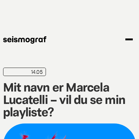
Gå
til
hovedindhold
14.05
playliste
Mit navn er Marcela
Lucatelli – vil du se min
playliste?