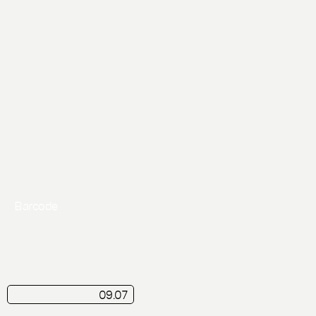
Barcode
09.07
kortkritik
Live