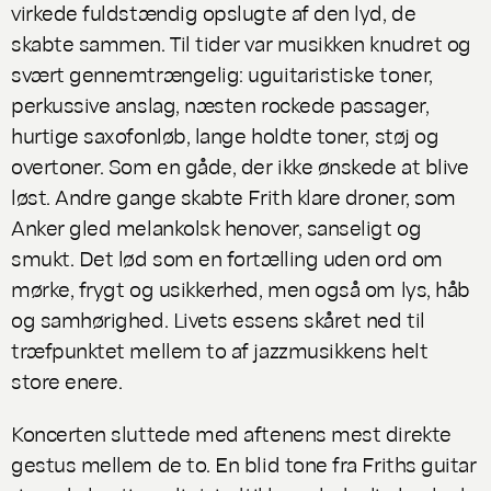
virkede fuldstændig opslugte af den lyd, de
skabte sammen. Til tider var musikken knudret og
svært gennemtrængelig: uguitaristiske toner,
perkussive anslag, næsten rockede passager,
hurtige saxofonløb, lange holdte toner, støj og
overtoner. Som en gåde, der ikke ønskede at blive
løst. Andre gange skabte Frith klare droner, som
Anker gled melankolsk henover, sanseligt og
smukt. Det lød som en fortælling uden ord om
mørke, frygt og usikkerhed, men også om lys, håb
og samhørighed. Livets essens skåret ned til
træfpunktet mellem to af jazzmusikkens helt
store enere.
Koncerten sluttede med aftenens mest direkte
gestus mellem de to. En blid tone fra Friths guitar