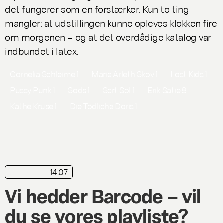
det fungerer som en forstærker. Kun to ting
mangler: at udstillingen kunne opleves klokken fire
om morgenen – og at det overdådige katalog var
indbundet i latex.
Cornelia Schleime
1
Marie Arleth Skov
1
Lost Kids
1
Pussy Punk
1
Sods
1
Sort Sol
1
Erik Satie
8
Käthe Kruse
1
Die Tödliche Doris
1
14.07
playliste
Vi hedder Barcode – vil
du se vores playliste?