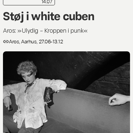
14.07
kortkritik
Live
Støj i white cuben
Aros: »Ulydig – Kroppen i punk«
Aros, Aarhus, 27.06-13.12