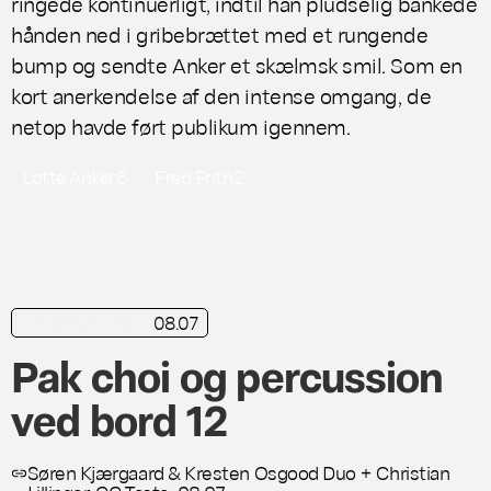
ringede kontinuerligt, indtil han pludselig bankede
hånden ned i gribebrættet med et rungende
bump og sendte Anker et skælmsk smil. Som en
kort anerkendelse af den intense omgang, de
netop havde ført publikum igennem.
Lotte Anker
6
Fred Frith
2
08.07
kortkritik
Live
Pak choi og percussion
ved bord 12
Søren Kjærgaard & Kresten Osgood Duo + Christian
Lillinger, CC Taste, 08.07