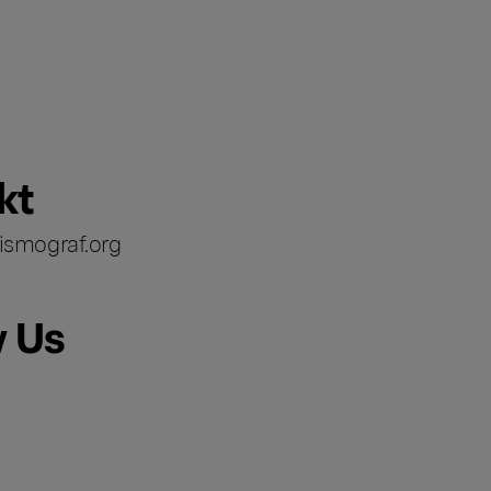
kt
ismograf.org
w Us