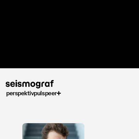
Gå
til
hovedindhold
perspektiv
puls
peer