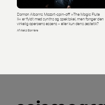
Damon Albarns Mozart-spin-off »The Magic Flute
II« er fyldt med synths og spektakel, men fanger den
virkelig operaens essens – eller kun dens æstetik?
Af Aleksi Barrière