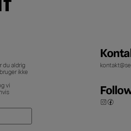
Konta
 du aldrig
kontakt@se
bruger ikke
g vi
Follo
hvis