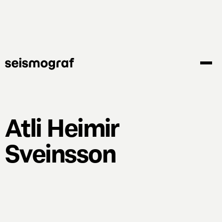
Gå
til
hovedindhold
Atli Heimir
Sveinsson