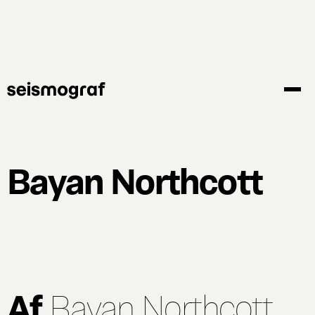
Gå
til
hovedindhold
Bayan Northcott
Af
Bayan Northcott