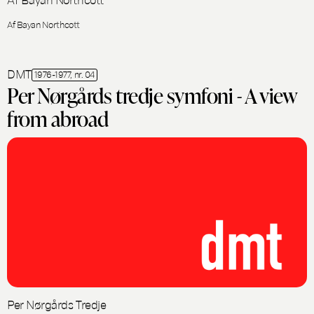
Af Bayan Northcott
DMT
1976-1977, nr. 04
Per Nørgårds tredje symfoni - A view
from abroad
Per Nørgårds Tredje