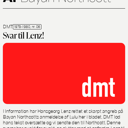
DMT
1979-1980, nr. 06
Svar til Lenz!
I Information har Hansgeorg Lenz rettet et skarpt angreb på
Bayan Northcotts anmeldelse af Lulu her i bladet. DMT lod
hans tekst oversætte og vi sendte den til Northcott. Denne
svarer her punkt for punkt, og slutter med at opfordre Lenz til