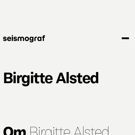
Gå
til
hovedindhold
Birgitte Alsted
Om
Birgitte Alsted