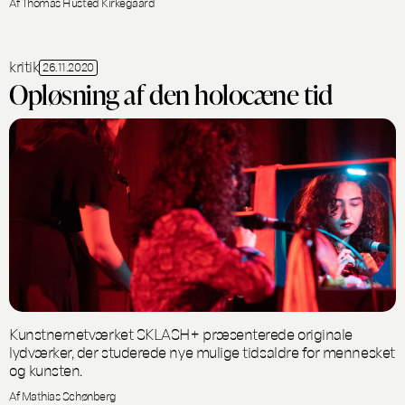
Af Thomas Husted Kirkegaard
kritik
26.11.2020
Opløsning af den holocæne tid
Kunstnernetværket SKLASH+ præsenterede originale
lydværker, der studerede nye mulige tidsaldre for mennesket
og kunsten.
Af Mathias Schønberg