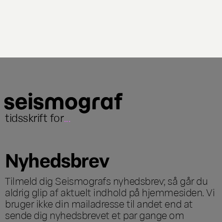
tidsskrift for
...
Nyhedsbrev
Tilmeld dig Seismografs nyhedsbrev; så går du
aldrig glip af aktuelt indhold på hjemmesiden. Vi
bruger ikke din mailadresse til andet end at
sende dig nyhedsbrevet et par gange om