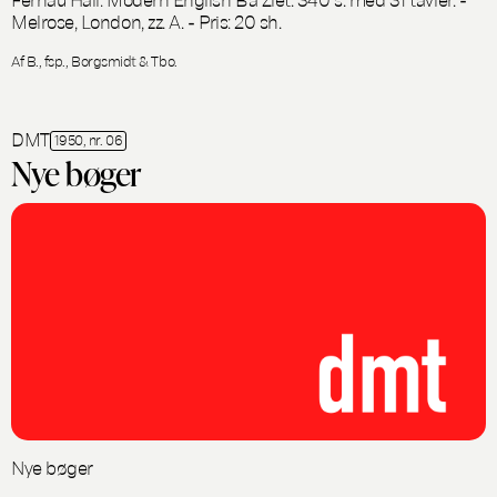
Melrose, London, zz. A. - Pris: 20 sh.
Af B., fsp., Borgsmidt & Tbo.
DMT
1950, nr. 06
Nye bøger
Nye bøger