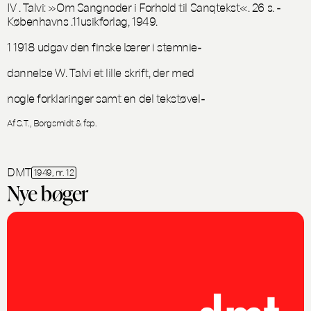
IV . Talvi: »Om Sangnoder i Forhold til Sanqtekst«. 26 s. -
Københavns .11usikforlag, 1949.
1 1918 udgav den finske lærer i stemnie-
dannelse W. Talvi et lille skrift, der med
nogle forklaringer samt en del tekstøvel-
Af S.T., Borgsmidt & fsp.
DMT
1949, nr. 12
Nye bøger