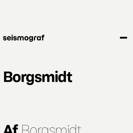
Gå
til
hovedindhold
Borgsmidt
Af
Borgsmidt