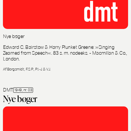
Nye bøger
Edward C. Bairstow & Harry Plunket Greene: »Singing
Zearned from Speech«. 83 s. m. nodeeks. - Macmillan & Co.,
London.
Af Borgsmidt, F.S.P., P.I.-J. & V.J.
DMT
1949, nr. 03
Nye bøger