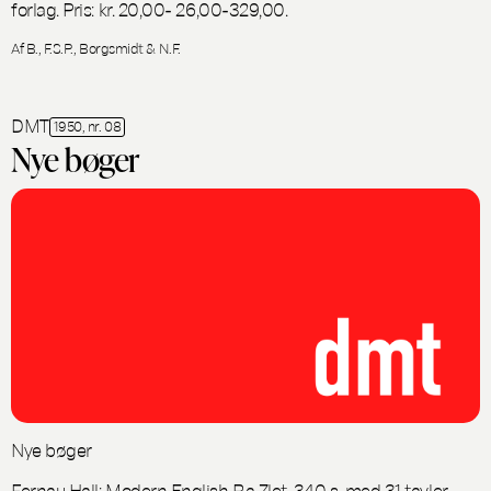
forlag. Pris: kr. 20,00- 26,00-329,00.
Af B., F.S.P., Borgsmidt & N.F.
DMT
1950, nr. 08
Nye bøger
Nye bøger
Fernau Hall: Modern English Ba Zlet. 340 s. med 31 tavler. -