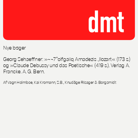
Nye bøger
Georg Sehaeffner: »~~7*olfgaiiq Amadezis .,Ilozart« (173 s.)
og »Claude Debussy und das Poetische« (419 s.). Verlag A.
Francke. A. G. Bern.
Af Vagn Holmboe, Kai Kromann, S.B., Knudåge Riisager & Borgsmidt