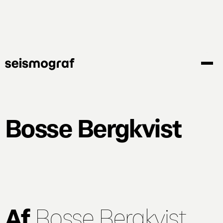
Gå
til
hovedindhold
Bosse Bergkvist
Af
Bosse Bergkvist