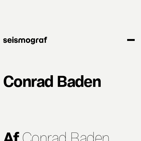
Gå
til
hovedindhold
Conrad Baden
Af
Conrad Baden