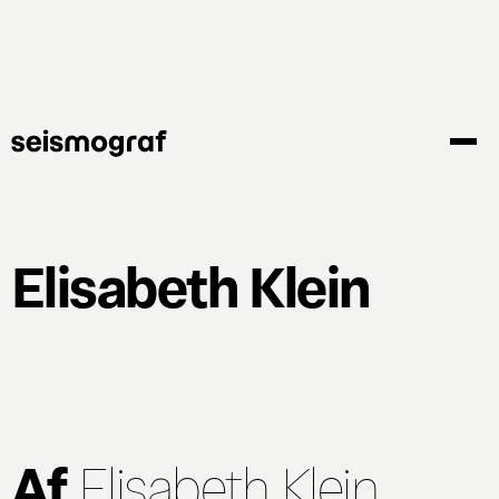
Gå
til
hovedindhold
Elisabeth Klein
Af
Elisabeth Klein