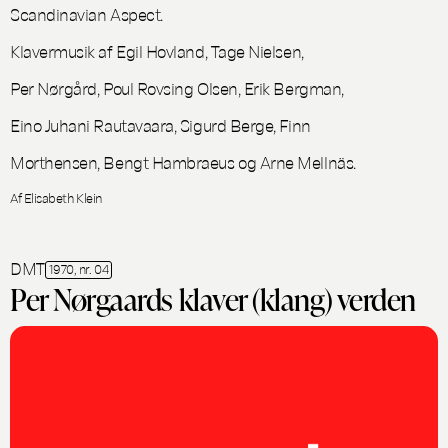
Scandinavian Aspect.
Klavermusik af Egil Hovland, Tage Nielsen,
Per Nørgård, Poul Rovsing Olsen, Erik Bergman,
Eino Juhani Rautavaara, Sigurd Berge, Finn
Morthensen, Bengt Hambraeus og Arne Mellnäs.
Af Elisabeth Klein
DMT
1970, nr. 04
Per Nørgaards klaver (klang) verden