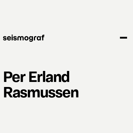
Gå
til
hovedindhold
Per Erland
Rasmussen