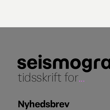
tidsskrift for
...
Nyhedsbrev