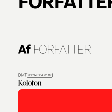
Af
FORFATTER
DMT
2003-2004, nr. 02
Kolofon