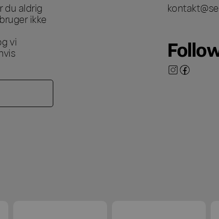
 du aldrig
kontakt@se
bruger ikke
g vi
Follo
hvis