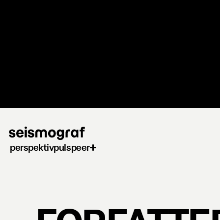
Gå
til
hovedindhold
perspektiv
puls
peer
FORFATTE