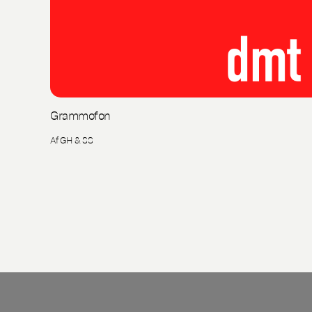
Grammofon
Af GH & SS