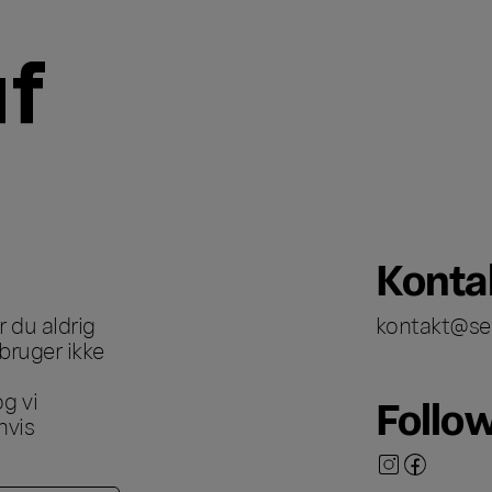
Konta
 du aldrig
kontakt@se
bruger ikke
g vi
Follo
hvis