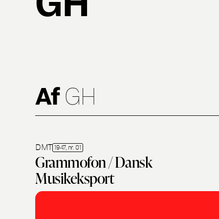
Af
GH
DMT
1947, nr. 01
Grammofon / Dansk
Musikeksport