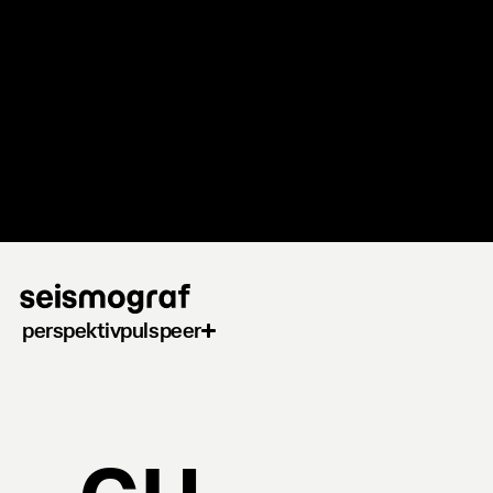
Gå
til
hovedindhold
perspektiv
puls
peer
GH