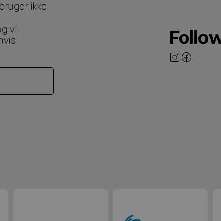
bruger ikke
g vi
Follo
hvis