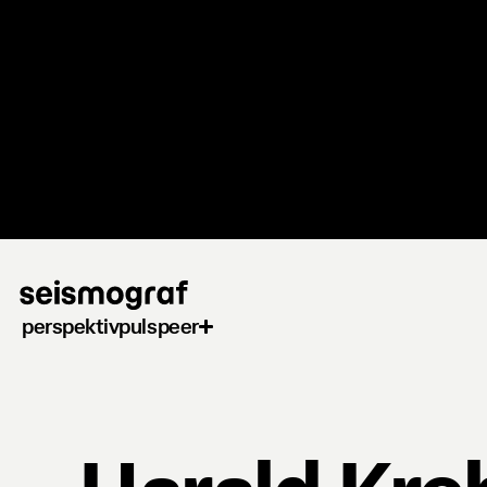
Gå
til
hovedindhold
perspektiv
puls
peer
Harald Kre