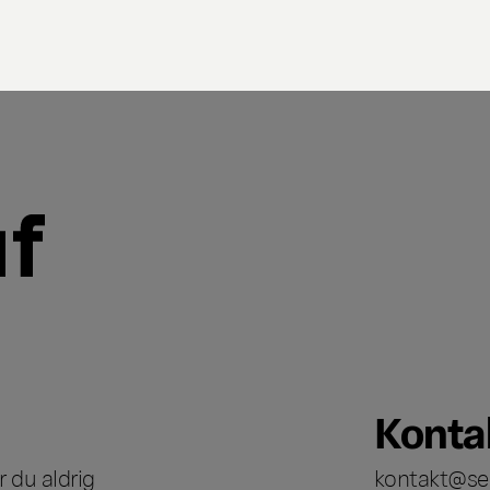
Konta
 du aldrig
kontakt@se