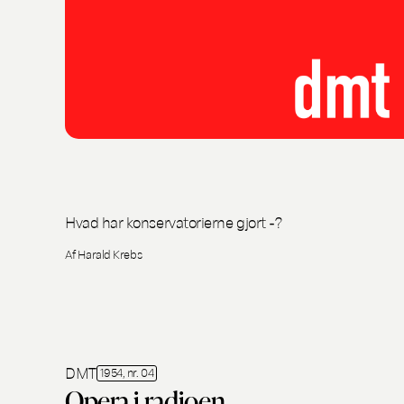
Hvad har konservatorierne gjort -?
Af Harald Krebs
DMT
1954, nr. 04
Opera i radioen