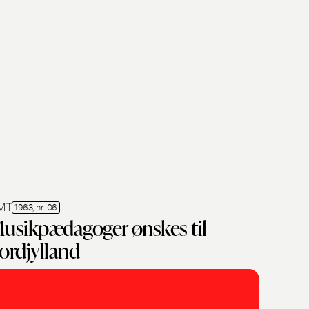
MT
1963, nr. 06
usikpædagoger ønskes til
ordjylland