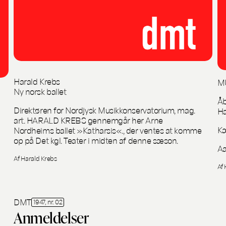
Harald Krebs
M
Ny norsk ballet
Åb
Direktøren for Nordjysk Musikkonservatorium, mag.
Ha
art. HARALD KREBS gennemgår her Arne
Kæ
Nordheims ballet »Katharsis«., der ventes at komme
op på Det kgl. Teater i midten af denne sæson.
Aa
Af Harald Krebs
Af 
DMT
1947, nr. 02
Anmeldelser