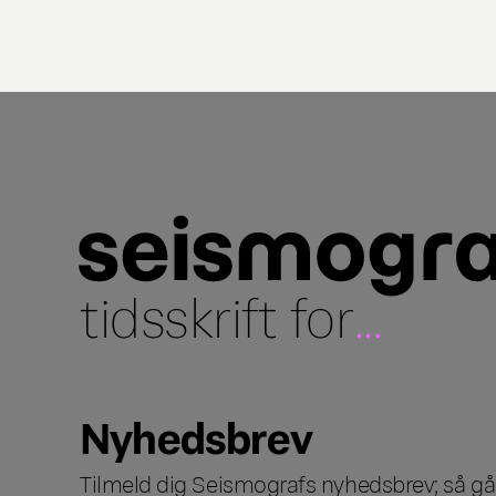
tidsskrift for
...
Nyhedsbrev
Tilmeld dig Seismografs nyhedsbrev; så går