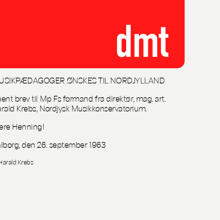
USIKPÆDAGOGER ØNSKES TIL NORDJYLLAND
ent brev til Mp Fs formand fra direktør, mag. art.
rald Krebs, Nordjysk Musikkonservatorium.
re Henning!
lborg, den 26. september 1963
Harald Krebs