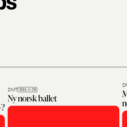
D
DMT
1963, nr. 06
M
Ny norsk ballet
n
-?