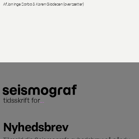
Af Jan Inge Sørbø & Karen Giødesen (oversætter)
tidsskrift for
...
Nyhedsbrev