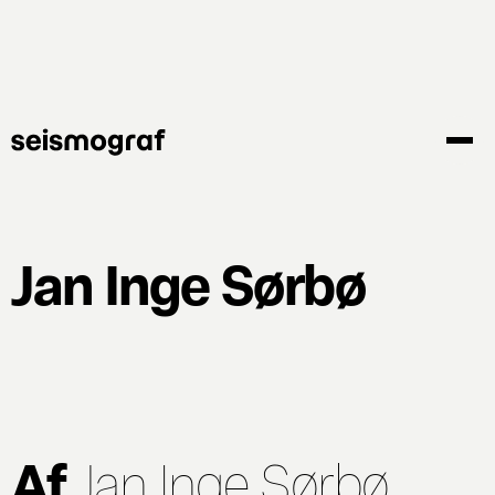
Gå
til
hovedindhold
Jan Inge Sørbø
Af
Jan Inge Sørbø