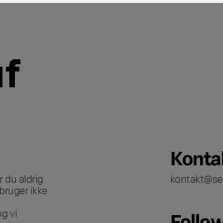
Konta
 du aldrig
kontakt@se
bruger ikke
g vi
Follo