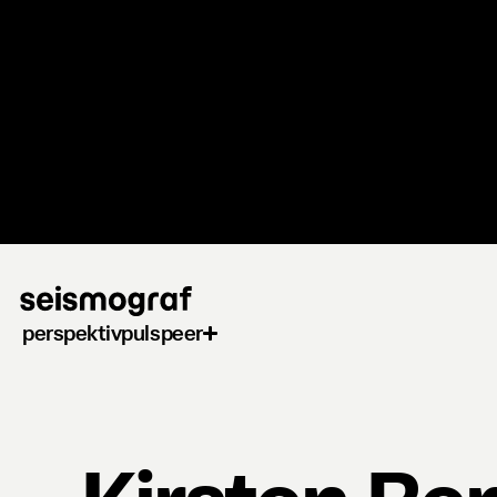
Gå
til
hovedindhold
perspektiv
puls
peer
Kirsten Be