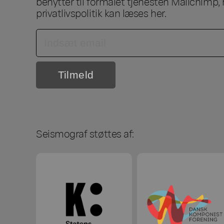
benytter til formålet tjenesten Mailchimp, 
privatlivspolitik kan læses
her
.
Seismograf støttes af: