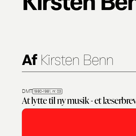
Af
Kirsten Benn
DMT
1980-1981, nr. 03
At lytte til ny musik - et læserbre