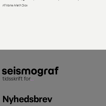
Af
Marie Arleth Skov
tidsskrift for
...
Nyhedsbrev