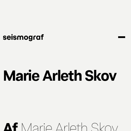
Gå
til
hovedindhold
Marie Arleth Skov
Af
Marie Arleth Skov