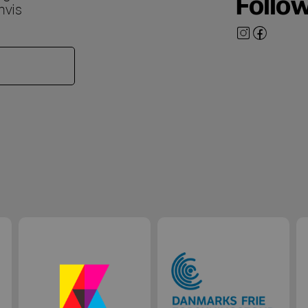
Follo
hvis