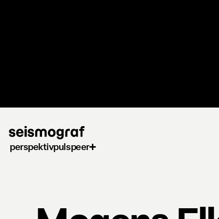
Gå
til
hovedindhold
perspektiv
puls
peer
Mogens El