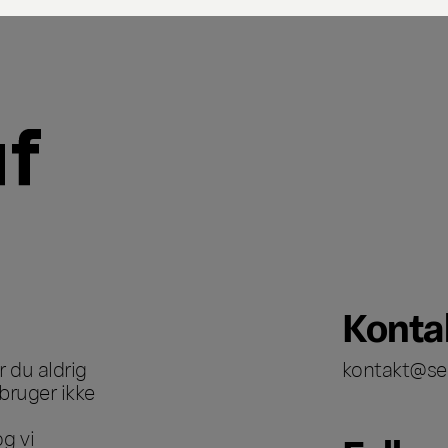
Konta
 du aldrig
kontakt@se
bruger ikke
g vi