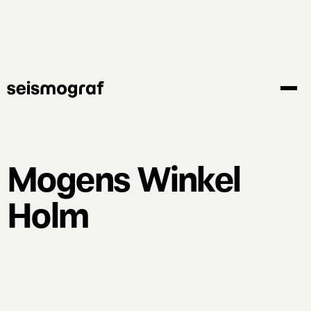
Gå
til
hovedindhold
Mogens Winkel
Holm