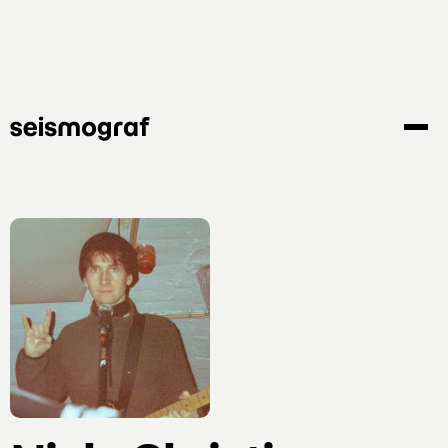
Gå
til
hovedindhold