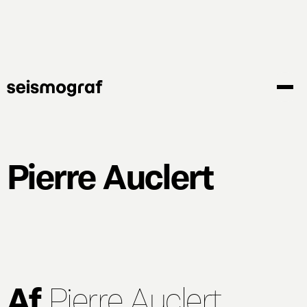
Gå
til
hovedindhold
Pierre Auclert
Af
Pierre Auclert