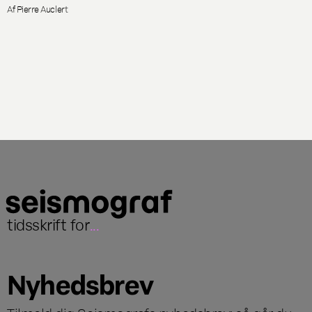
Af Pierre Auclert
tidsskrift for
...
Nyhedsbrev