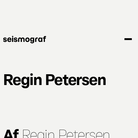
Gå
til
hovedindhold
Regin Petersen
Af
Regin Petersen