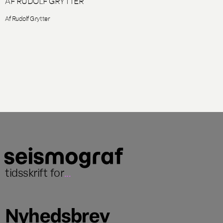
AF RUDOLF GRYTTER
Af Rudolf Grytter
tidsskrift for
...
Nyhedsbrev