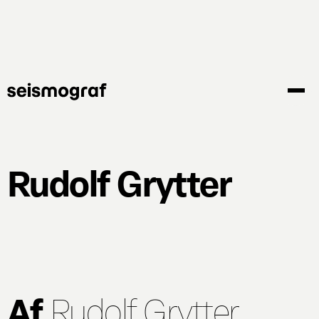
Gå
til
hovedindhold
Rudolf Grytter
Af
Rudolf Grytter