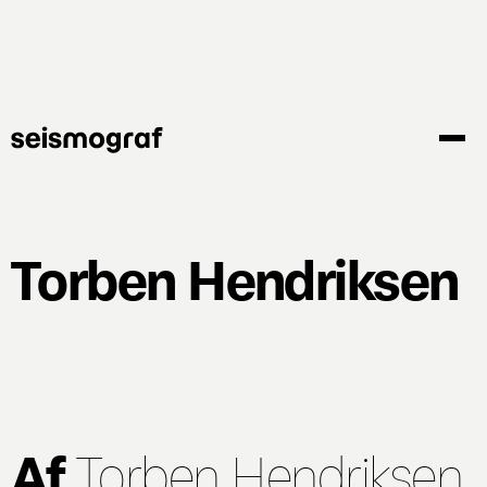
Gå
til
hovedindhold
Torben Hendriksen
Af
Torben Hendriksen