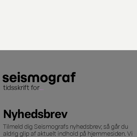
tidsskrift for
...
Nyhedsbrev
Tilmeld dig Seismografs nyhedsbrev; så går du
aldrig glip af aktuelt indhold på hjemmesiden. Vi