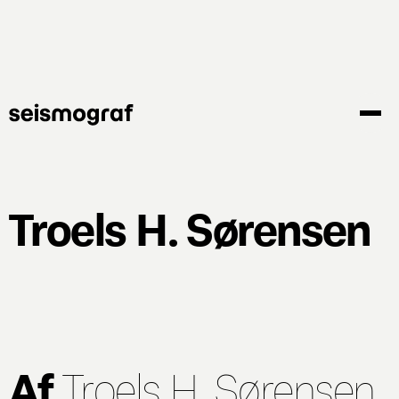
Gå
til
hovedindhold
Troels H. Sørensen
Af
Troels H. Sørensen