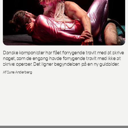
Danske komponister har fået forrygende travlt med at skrive
noget, som de engang havde forrygende travlt med ikke at
skrive: operaer. Det ligner begyndelsen på en ny guldalder.
Af Sune Anderberg