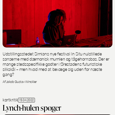
Udstillingsstedet Simians nye festival In Situ nulstillede
sanserne med dæmonisk mumlen og tågehornsbas. Der er
mange stedsspecifikke godter i Ørestadens futuristiske
slikskål – men hvad med at bevæge sig uden for næste
gang?
Af Jakob Gustav Winckler
kortkritik
15.04.2022
Lynch-hulen spøger