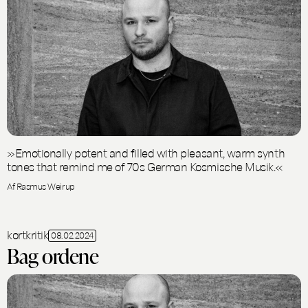
»Emotionally potent and filled with pleasant, warm synth
tones that remind me of 70s German Kosmische Musik.«
Af Rasmus Weirup
kortkritik
08.02.2024
Bag ordene