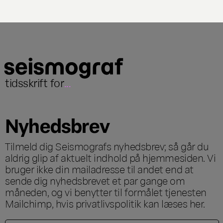
tidsskrift for
...
Nyhedsbrev
Tilmeld dig Seismografs nyhedsbrev; så går du
aldrig glip af aktuelt indhold på hjemmesiden. Vi
bruger ikke din mailadresse til andet end at
sende dig nyhedsbrevet et par gange om
måneden, og vi benytter til formålet tjenesten
Mailchimp, hvis privatlivspolitik kan læses
her
.