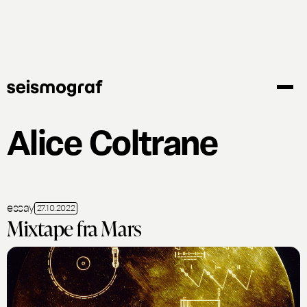
Gå
til
hovedindhold
Alice Coltrane
essay
27.10.2022
Mixtape fra Mars