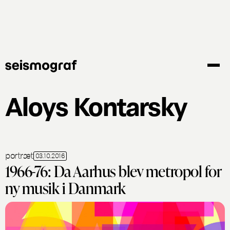
Gå
til
hovedindhold
Aloys Kontarsky
portræt
03.10.2016
1966-76: Da Aarhus blev metropol for
ny musik i Danmark