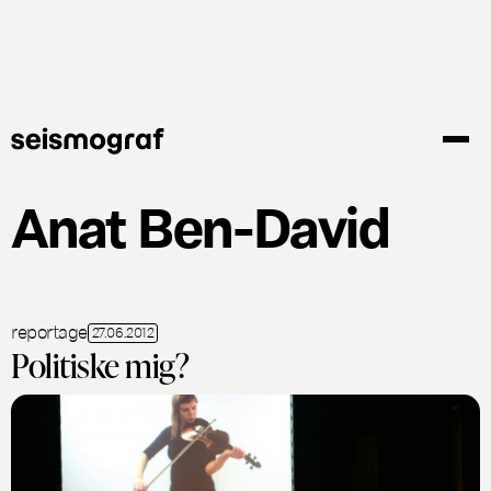
Gå
til
hovedindhold
Anat Ben-David
reportage
27.06.2012
Politiske mig?