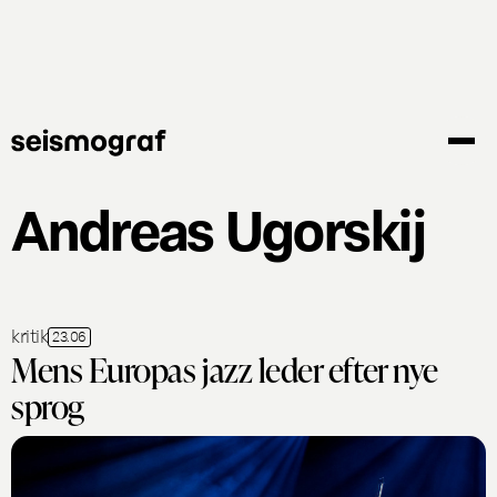
Gå
til
hovedindhold
Andreas Ugorskij
kritik
23.06
Mens Europas jazz leder efter nye
sprog