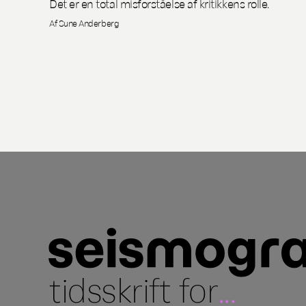
Det er en total misforståelse af kritikkens rolle.
Af Sune Anderberg
tidsskrift for
...