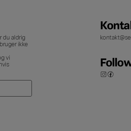
Konta
 du aldrig
kontakt@se
bruger ikke
g vi
Follo
hvis