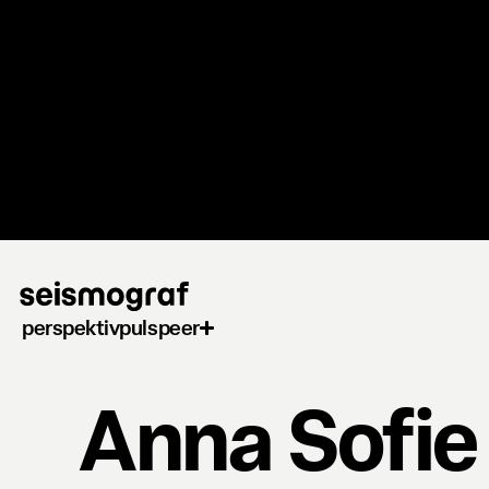
Gå
til
hovedindhold
perspektiv
puls
peer
Anna Sofie 