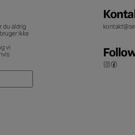
Konta
 du aldrig
kontakt@se
bruger ikke
g vi
Follo
hvis