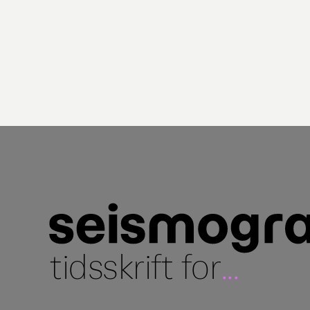
tidsskrift for
...