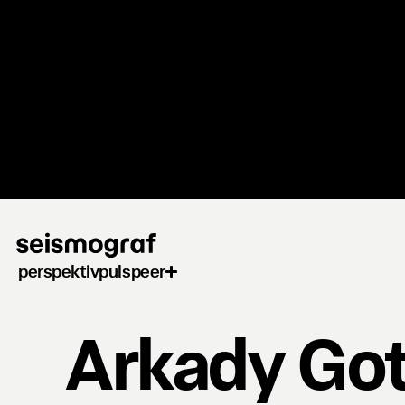
Gå
til
hovedindhold
perspektiv
puls
peer
Arkady Go