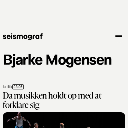
Gå
til
hovedindhold
Bjarke Mogensen
kritik
28.06
Da musikken holdt op med at
forklare sig