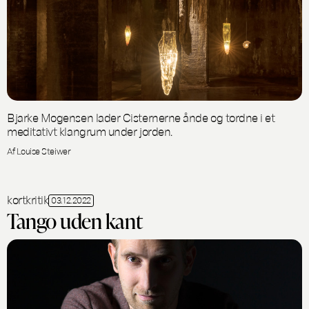
Bjarke Mogensen lader Cisternerne ånde og tordne i et
meditativt klangrum under jorden.
Af Louise Steiwer
kortkritik
03.12.2022
Tango uden kant