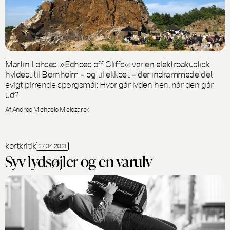
Martin Lohses »Echoes off Cliffs« var en elektroakustisk
hyldest til Bornholm – og til ekkoet – der indrammede det
evigt pirrende spørgsmål: Hvor går lyden hen, når den går
ud?
Af Andreo Michaelo Mielczarek
kortkritik
27.04.2021
Syv lydsøjler og en varulv