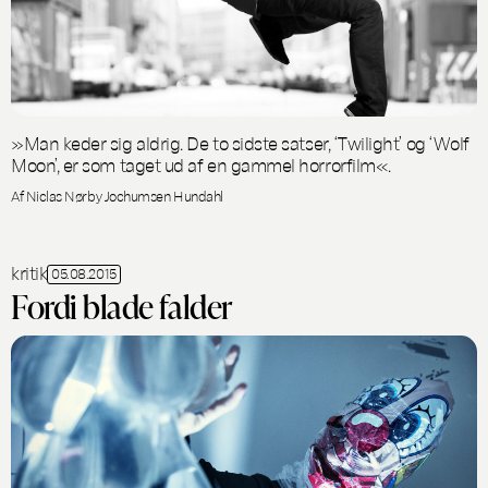
»Man keder sig aldrig. De to sidste satser, ‘Twilight’ og ‘Wolf
Moon’, er som taget ud af en gammel horrorfilm«.
Af Niclas Nørby Jochumsen Hundahl
kritik
05.08.2015
Fordi blade falder