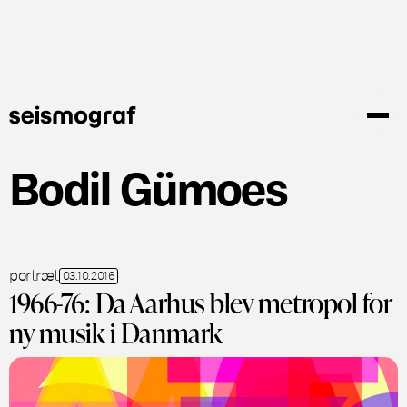
Gå
til
hovedindhold
Bodil Gümoes
portræt
03.10.2016
1966-76: Da Aarhus blev metropol for
ny musik i Danmark