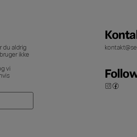
Konta
 du aldrig
kontakt@se
bruger ikke
g vi
Follo
hvis