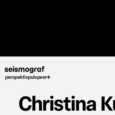
Gå
til
hovedindhold
perspektiv
puls
peer
Christina 