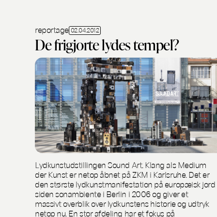
reportage
02.04.2012
De frigjorte lydes tempel?
Lydkunstudstillingen Sound Art. Klang als Medium
der Kunst er netop åbnet på ZKM i Karlsruhe. Det er
den største lydkunstmanifestation på europæisk jord
siden sonambiente i Berlin i 2006 og giver et
massivt overblik over lydkunstens historie og udtryk
netop nu. En stor afdeling har et fokus på