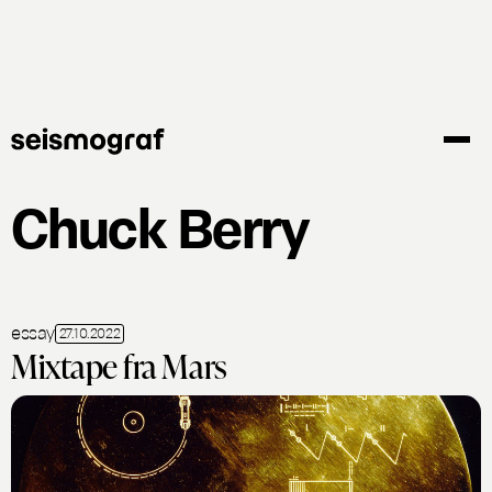
Gå
til
hovedindhold
Chuck Berry
essay
27.10.2022
Mixtape fra Mars