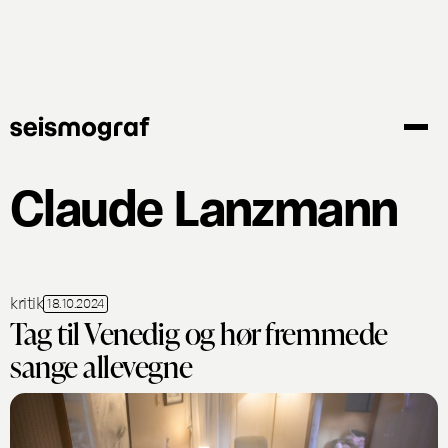
Gå
til
hovedindhold
Claude Lanzmann
kritik
18.10.2024
Tag til Venedig og hør fremmede
sange allevegne