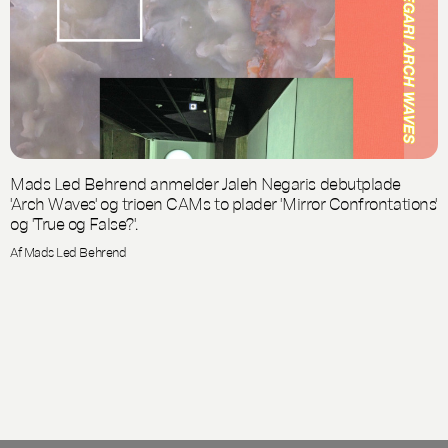
Mads Led Behrend anmelder Jaleh Negaris debutplade
'Arch Waves' og trioen CAMs to plader 'Mirror Confrontations'
og 'True og False?'.
Af Mads Led Behrend