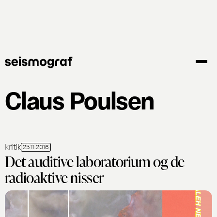
Gå
til
hovedindhold
Claus Poulsen
kritik
25.11.2016
Det auditive laboratorium og de
radioaktive nisser