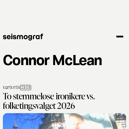
Gå
til
hovedindhold
Connor McLean
kortkritik
23.03
To stemmeløse ironikere vs.
folketingsvalget 2026