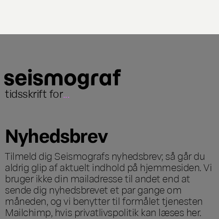
tidsskrift for
...
Nyhedsbrev
Tilmeld dig Seismografs nyhedsbrev; så går du
aldrig glip af aktuelt indhold på hjemmesiden. Vi
bruger ikke din mailadresse til andet end at
sende dig nyhedsbrevet et par gange om
måneden, og vi benytter til formålet tjenesten
Mailchimp, hvis privatlivspolitik kan læses
her
.