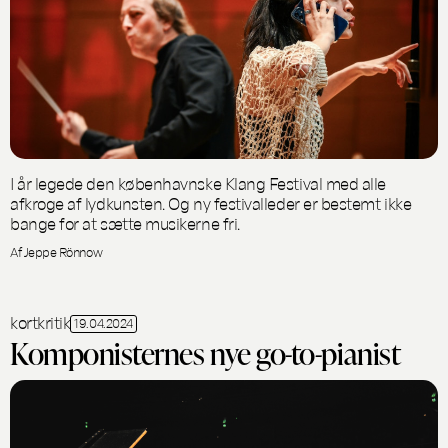
I år legede den københavnske Klang Festival med alle
afkroge af lydkunsten. Og ny festivalleder er bestemt ikke
bange for at sætte musikerne fri.
Af Jeppe Rönnow
kortkritik
19.04.2024
Komponisternes nye go-to-pianist