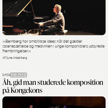
»Bemberg har ambitiøse ideer, når det gælder
iscenesættelse og medvirken i unge komponisters udsyrede
frembringelser.«
Af Sune Anderberg
kritik
22.03.2024
Åh, gid man studerede komposition
på Kongekons