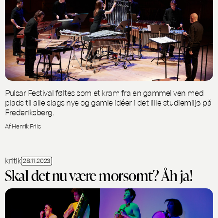
Pulsar Festival føltes som et kram fra en gammel ven med
plads til alle slags nye og gamle idéer i det lille studiemiljø på
Frederiksberg.
Af Henrik Friis
kritik
28.11.2023
Skal det nu være morsomt? Åh ja!